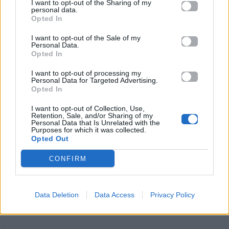
I want to opt-out of the Sharing of my
και κλαιν’ οι κάμποι σιωπηλά.
personal data.
Opted In
Το παλληκάρι ξέρει πια το ρίζικό του,
κλειδί πάνω στην `ξώπορτα αφήνει,
I want to opt-out of the Sale of my
Personal Data.
για στερνή φορά ποτίζει τ’ άλογό του
Opted In
και μετά να φύγει ελεύθερο τ’ αφήνει,
I want to opt-out of processing my
για στερνή φορά ποτίζει τ’ άλογό του
Personal Data for Targeted Advertising.
και μετά να φύγει ελεύθερο τ’ αφήνει.
Opted In
I want to opt-out of Collection, Use,
Τώρα στην άκρη στο σκαλί
Retention, Sale, and/or Sharing of my
αυτήν που αγάπησε φιλά
Personal Data that Is Unrelated with the
Purposes for which it was collected.
αυτήν που αγάπησε φιλά
Opted Out
και κλαιν’ οι κάμποι σιωπηλά.
CONFIRM
Ακούστε στο Spotify
Data Deletion
Data Access
Privacy Policy