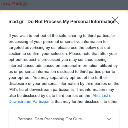
στο Mad.gr
.
Ακούστε το «Το Παλληκάρι» σε Spotify, YouTube και στο
Mad.gr.
mad.gr -
Do Not Process My Personal Information
If you wish to opt-out of the sale, sharing to third parties, or
processing of your personal or sensitive information for
Στίχοι
targeted advertising by us, please use the below opt-out
section to confirm your selection. Please note that after your
opt-out request is processed you may continue seeing
Το παλληκάρι ξέρει πια το ριζικό του,
interest-based ads based on personal information utilized by
πριν φύγει για τον πόλεμο μια μέρα
us or personal information disclosed to third parties prior to
έγραψε στ’ αδέρφια του το μερτικό του,
your opt-out. You may separately opt-out of the further
στην καλή του πίσω γύρισε την βέρα,
disclosure of your personal information by third parties on the
έγραψε στ’ αδέρφια του το μερτικό του
IAB’s list of downstream participants. This information may
also be disclosed by us to third parties on the
IAB’s List of
στην καλή του πίσω γύρισε την βέρα.
Downstream Participants
that may further disclose it to other
third parties.
Τώρα στην άκρη στο σκαλί
αυτήν που αγάπησε φιλά
Personal Data Processing Opt Outs
αυτήν που αγάπησε φιλά