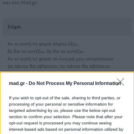
και στο Mad.gr.
Στίχοι
Αν κι αυτή τη φορά πέφτω έξω,
δε θα το αντέξω, δε θα το αντέξω.
Αν κι αυτή τη φορά τα όνειρά μου σκορπίσουν
τα πάντα θα σβήσουν, τα πάντα θα σβήσουν.
Όμως δεν μπορώ να σταματήσω,
mad.gr -
Do Not Process My Personal Information
κάπου πρέπει ν’ ακουμπήσω,
κάπου πρέπει να πιστέψω.
If you wish to opt-out of the sale, sharing to third parties, or
Από κάπου πρέπει κι εγώ να πιαστώ
processing of your personal or sensitive information for
να συνεχίσω να ζω!
targeted advertising by us, please use the below opt-out
section to confirm your selection. Please note that after your
Σου έχω τυφλή, σου έχω τυφλή εμπιστοσύνη.
opt-out request is processed you may continue seeing
Σου έχω τυφλή, σου έχω τυφλή εμπιστοσύνη.
interest-based ads based on personal information utilized by