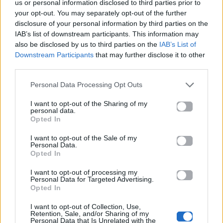
us or personal information disclosed to third parties prior to
Αν την χάσω κι αυτή,
your opt-out. You may separately opt-out of the further
στον κόσμο τίποτα δε θα μου μείνει.
disclosure of your personal information by third parties on the
IAB’s list of downstream participants. This information may
Η καρδιά μου θα σπάσει,
also be disclosed by us to third parties on the
IAB’s List of
όλη η ζωή μου θρύψαλα θα γίνει.
Downstream Participants
that may further disclose it to other
third parties.
Σου έχω τυφλή, σου έχω τυφλή εμπιστοσύνη.
Σου έχω τυφλή, σου έχω τυφλή εμπιστοσύνη.
Personal Data Processing Opt Outs
Αν της αγάπης ο δείχτης πάψει πια να γυρίζει,
I want to opt-out of the Sharing of my
personal data.
τίποτα δε θ’ αξίζει, τίποτε δε θ’ αξίζει.
Opted In
Αν το ψέμα ξανά την αλήθεια σκοτώσει,
πες μου ποιος θα με σώσει, εμένα ποιος θα με
I want to opt-out of the Sale of my
Personal Data.
σώσει!
Opted In
Όμως δεν μπορώ να σταματήσω,
I want to opt-out of processing my
Personal Data for Targeted Advertising.
κάπου πρέπει ν’ ακουμπήσω,
Opted In
κάπου πρέπει να πιστέψω.
I want to opt-out of Collection, Use,
Από κάπου πρέπει κι εγώ να πιαστώ
Retention, Sale, and/or Sharing of my
να συνεχίσω να ζω!
Personal Data that Is Unrelated with the