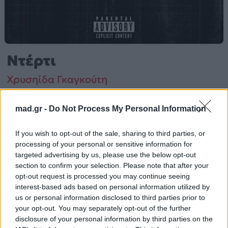
Ντέρτι
Χρυσηίδα Γκαγκούτη
mad.gr -
Do Not Process My Personal Information
Από το Άλμπουμ
Δέρτι
που κυκλοφόρησε το 2026
If you wish to opt-out of the sale, sharing to third parties, or
processing of your personal or sensitive information for
Χρυσηίδα Γκαγκούτη – «Ντέρτι» (2026). Περιλαμβάνεται
targeted advertising by us, please use the below opt-out
στο άλμπουμ «Δέρτι». Μουσικά κινείται στο ύφος Pop.
section to confirm your selection. Please note that after your
opt-out request is processed you may continue seeing
Περισσότερα τραγούδια και πληροφορίες στη
σελίδα
interest-based ads based on personal information utilized by
us or personal information disclosed to third parties prior to
στο Mad.gr
.
your opt-out. You may separately opt-out of the further
Ακούστε το «Ντέρτι» σε Spotify, YouTube και στο Mad.gr.
disclosure of your personal information by third parties on the