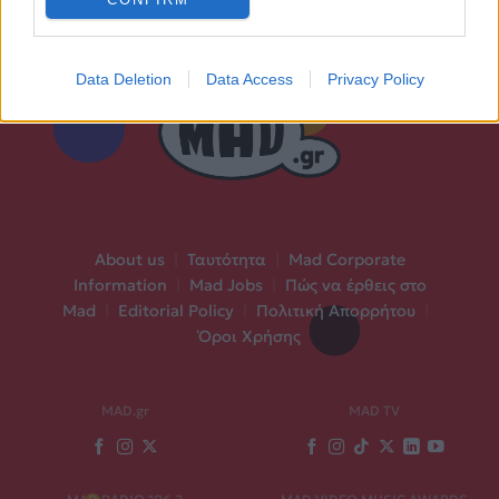
Data Deletion
Data Access
Privacy Policy
About us
|
Ταυτότητα
|
Mad Corporate
Information
|
Mad Jobs
|
Πώς να έρθεις στο
Mad
|
Editorial Policy
|
Πολιτική Απορρήτου
|
Όροι Χρήσης
MAD.gr
MAD TV