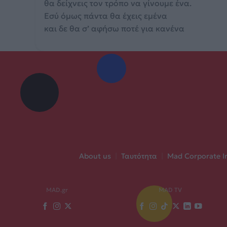
θα δείχνεις τον τρόπο να γίνουμε ένα.
Εσύ όμως πάντα θα έχεις εμένα
και δε θα σ’ αφήσω ποτέ για κανένα
About us
|
Ταυτότητα
|
Mad Corporate I
MAD.gr
MAD TV