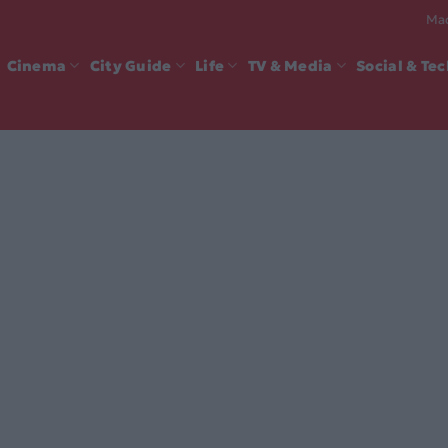
Mad
Cinema
City Guide
Life
TV & Media
Social & Te