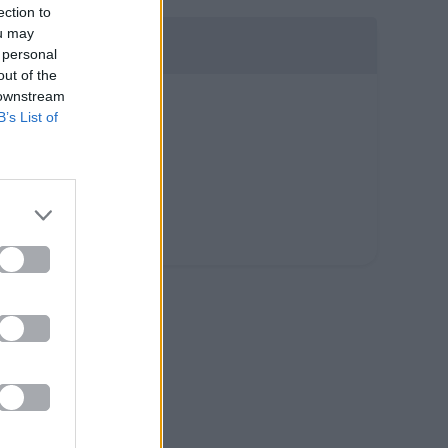
ection to
ou may
 personal
out of the
 downstream
B’s List of