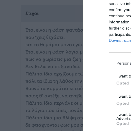
sensitive in
confirm you
Στίχοι
continue se
information 
further disc
Έτσι είναι η φάση φαντάσου ένα σκηνικό
participants
που ‘χεις ξεχάσει.
Downstream 
και το θυμάμαι μόνο εγώ.
Έτσι είναι η φάση λόγια με δάκρυα κι απ’ τους 
πως να χωρίσεις μια ζωή σε ένα λεπτό.
Persona
Δεν θέλω να σε ξαναδώ.
Πάλι τα ίδια αρχίζουμε τώρα
I want t
πάλι τα ίδια τη λάθος την ώρα.
Opted 
Βουνό τα κομμάτια κι εσύ ανηφόρα
ποιος θ’ αντέξει να ανεβεί.
I want t
Πάλι τα ίδια περνάνε οι μέρες
Opted 
τα λόγια που είπες πονάνε σαν σφαίρες.
I want 
Πάλι τα ίδια μια θλίψη στα μάτια
Advertis
Opted 
δε φτιάχνονται φως μου στην άμμο παλάτια.