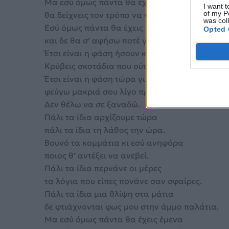
Μα εσύ όμως πάντα θα έχεις εμένα
I want t
of my P
θα δείχνεις τον τρόπο να γίνουμε ένα.
was col
Εσύ όμως πάντα θα έχεις εμένα
Opted 
και δε θα σ’ αφήσω ποτέ για κανένα.
Έτσι είναι η φάση ήσουν καλή επιλογή
Κρύβεις σκοτάδια που ούτε τα είχα φανταστεί
Έτσι είναι η φάση τώρα για απάντηση εγώ
φεύγω μακριά σου λίγο πριν πεις το σ’ αγαπώ
Δεν θέλω να σε ξαναδώ.
Πάλι τα ίδια αρχίζουμε τώρα
πάλι τα ίδια τη λάθος την ώρα.
Βουνό τα κομμάτια κι εσύ ανηφόρα
ποιος θ’ αντέξει να ανεβεί.
Πάλι τα ίδια περνάνε οι μέρες
τα λόγια που είπες πονάνε σαν σφαίρες.
Πάλι τα ίδια μια θλίψη στα μάτια
δε φτιάχνονται φως μου στην άμμο παλάτια.
Μα εσύ όμως πάντα θα έχεις έμενα