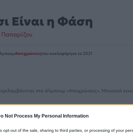
σι Είναι η Φάση
 Παπαρίζου
Άλμπουμ
Αποχρώσεις
που κυκλοφόρησε το 2021
εριλαμβάνεται στο άλμπουμ «Αποχρώσεις». Μουσικά κινείται
λίδα στο Mad.gr
.
o Not Process My Personal Information
ube και στο Mad.gr.
to opt-out of the sale, sharing to third parties, or processing of your per