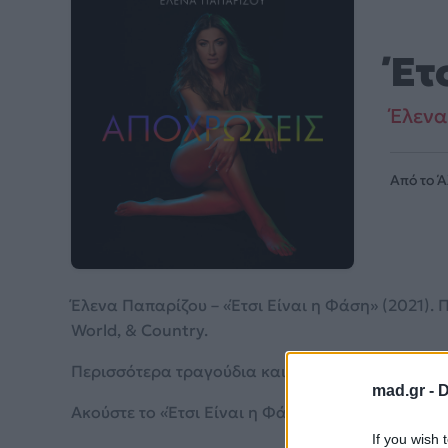
Έτ
Έλενα
Από το 
Έλενα Παπαρίζου – «Έτσι Είναι η Φάση» (2021). Π
World, & Country.
Περισσότερα τραγούδια και πληροφορίες στη
σε
mad.gr -
D
Ακούστε το «Έτσι Είναι η Φάση» σε Spotify, YouT
If you wish 