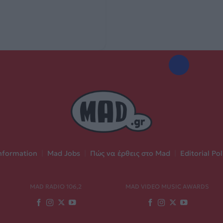
nformation
|
Mad Jobs
|
Πώς να έρθεις στο Mad
|
Editorial Pol
MAD RADIO 106,2
MAD VIDEO MUSIC AWARDS