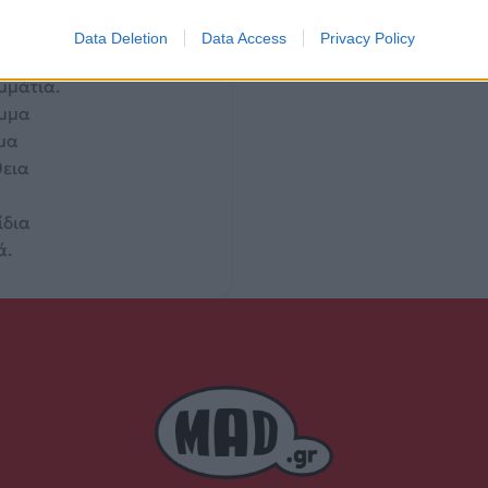
.
Data Deletion
Data Access
Privacy Policy
ια
ομμάτια.
έμμα
έμα
θεια
.
ίδια
ά.