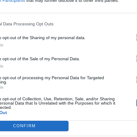
Participants
that may further disclose it to other third parties.
Ακούστε στο Spotify
l Data Processing Opt Outs
τάω
o opt-out of the Sharing of my personal data.
τείο.
In
 φωνάζουνε
o opt-out of the Sale of my Personal Data.
θεια
In
.
ίδια
to opt-out of processing my Personal Data for Targeted
ing.
ά.
In
ια
o opt-out of Collection, Use, Retention, Sale, and/or Sharing
ομμάτια.
ersonal Data that Is Unrelated with the Purposes for which it
έμμα
lected.
Out
έμα
μένη
CONFIRM
ευρά σου.