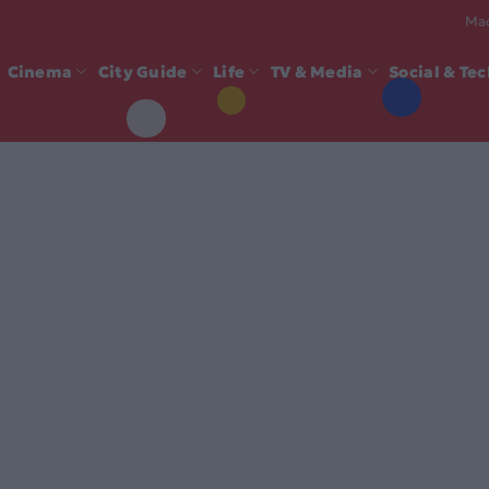
Mad
Cinema
City Guide
Life
TV & Media
Social & Te