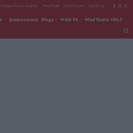
 Video Music Awards
MadWalk
Mad Forum
NyxDrop
ch
Διαγωνισμοί
Blogs
MAD TV
Mad Radio 106.2