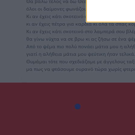
Θα βάλω τέλος να δω Θεέ μου τι με περιμένει
όλοι οι δαίμονες φωνάζουν ξανά το όνομά σου
Κι αν έχεις κάτι σκοτεινό στα λαμπερά σου μάτ
κι αν έχεις πέτρα για καρδιά κι όλα τα σπας κ
Κι αν έχεις κάτι σκοτεινό στο λαμπερά σου βλ
θα γίνω νύχτα να σε βρω κι ας ζήσω σε ένα ψ
Από το ψέμα πιο πολύ πονάει μάτια μου η αλή
γιατί η αλήθεια μάτια μου ψεύτικη ήταν τελικά
Θυμάμαι τότε που σχεδιάζαμε με άγγελους ταξ
μα πως να φτάσουμε ουρανό τώρα χωρίς φτερ