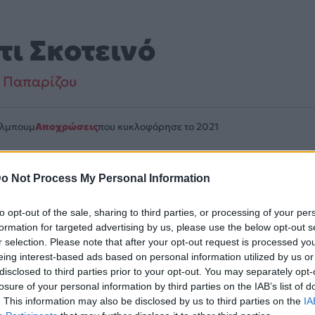
τι Σκοτεινό
 Παπαρίζου
Άλμπουμ
Αποχρώσεις
που κυκλοφόρησε το 2021
o Not Process My Personal Information
to opt-out of the sale, sharing to third parties, or processing of your per
αμβάνεται στο άλμπουμ «Αποχρώσεις». Μουσικά κινείται στο
formation for targeted advertising by us, please use the below opt-out s
r selection. Please note that after your opt-out request is processed y
eing interest-based ads based on personal information utilized by us or
λίδα στο Mad.gr
.
disclosed to third parties prior to your opt-out. You may separately opt-
losure of your personal information by third parties on the IAB’s list of
αι στο Mad.gr.
. This information may also be disclosed by us to third parties on the
IA