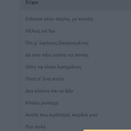
Στίχοι
Στέκεσε στην πόρτα, με κοιτάς
Θέλεις να δω
Ότι μ' αφήνεις δακρυσμένος
Δε σου πάει εσένα να πονάς
Ούτε να είσαι λυπημένος
Ποτέ σ' ένα αντίο
Δεν κλαίνε και οι δύο
Κλαίει μονάχα
Αυτός που αγάπησε, καρδιά μου
Πιο πολύ