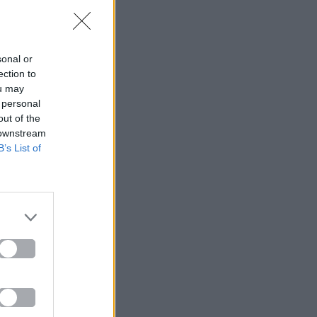
sonal or
ection to
ou may
 personal
out of the
 downstream
B’s List of