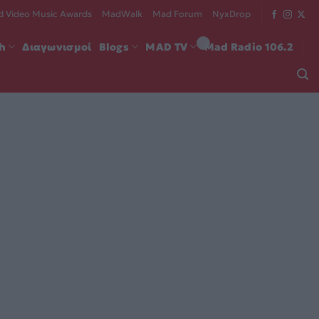
 Video Music Awards
MadWalk
Mad Forum
NyxDrop
ch
Διαγωνισμοί
Blogs
MAD TV
Mad Radio 106.2