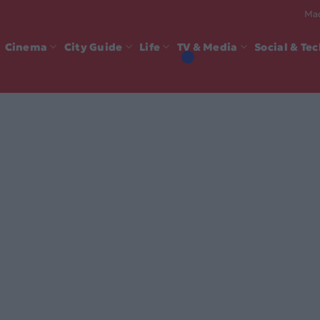
Mad
Cinema
City Guide
Life
TV & Media
Social & Te