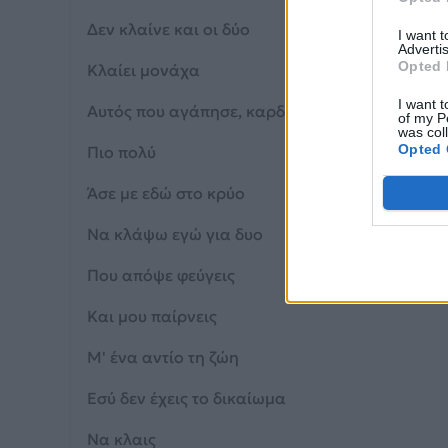
Δεν κλαίνε και οι δύο
I want 
Advertis
Opted 
Κλαίει μονάχα
I want t
Αυτός που αγάπησε, καρδιά μου
of my P
was col
Opted 
Πιο πολύ
Άσε με εδώ στο κρύο
Να κλάψω εγώ για δυο
Που απόψε φεύγεις
Και μου παίρνεις
Μ' ένα αντίο τη ζώη
Εσύ δεν έχεις το δικαίωμα
Να κλαις