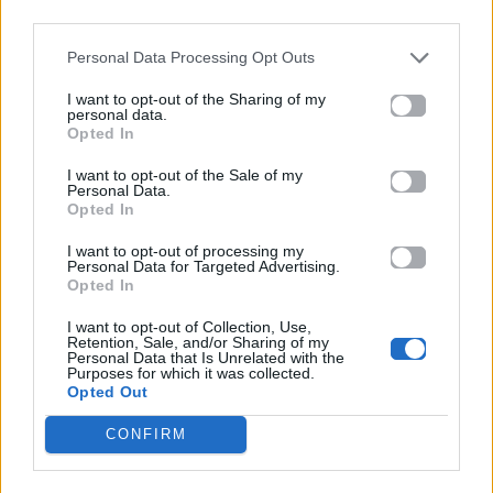
Ti eín’ aftó pou to léne agápi
third parties.
τι είν’ αυτό, τι είν’ αυτό
Personal Data Processing Opt Outs
ti eín’ aftó, ti eín’ aftó
γέλιο, δάκρυ, λιακάδα, βροχή
I want to opt-out of the Sharing of my
personal data.
gélio, dákry, liakáda, vrochí
Opted In
της ζωής μας και τέλος κι αρχή
tis zoís mas kai télos ki archí
I want to opt-out of the Sale of my
Personal Data.
Ποτέ ποτέ κανένα στόμα
Opted In
Poté poté kanéna stóma
I want to opt-out of processing my
δεν το ’βρε και δεν το ’πε ακόμα
Personal Data for Targeted Advertising.
den to ’vre kai den to ’pe akóma
Opted In
Τι είν’ αυτό που το λένε αγάπη
I want to opt-out of Collection, Use,
Ti eín’ aftó pou to léne agápi
Retention, Sale, and/or Sharing of my
Personal Data that Is Unrelated with the
τι είν’ αυτό, τι είν’αυτό
Purposes for which it was collected.
ti eín’ aftó, ti eín’ aftó
Opted Out
που σε κάνει να λες το σκοπό
CONFIRM
pou se kánei na les to skopó
σ’ αγαπώ, σ’ αγαπώ, σ’ αγαπώ