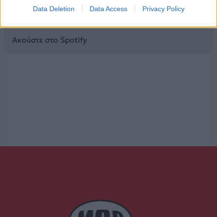
s’ agapó, s’ agapó, s’ agapó
Data Deletion
Data Access
Privacy Policy
Ακούστε στο Spotify