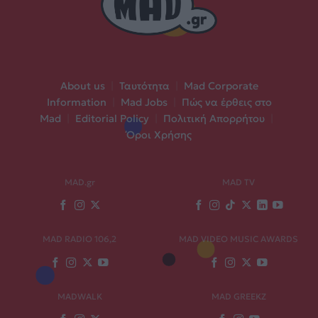
About us
|
Ταυτότητα
|
Mad Corporate
Information
|
Mad Jobs
|
Πώς να έρθεις στο
Mad
|
Editorial Policy
|
Πολιτική Απορρήτου
|
Όροι Χρήσης
MAD.gr
MAD TV
MAD RADIO 106,2
MAD VIDEO MUSIC AWARDS
MADWALK
MAD GREEKZ