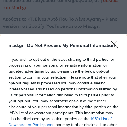
Περισσότερα τραγούδια και πληροφορίες στη
σελίδα
στο Mad.gr
.
Ακούστε το «Τι Είναι Αυτό Που Το Λένε Αγάπη – Piano
Version» σε Spotify, YouTube και στο Mad.gr.
mad.gr -
Do Not Process My Personal Information
Στίχοι
If you wish to opt-out of the sale, sharing to third parties, or
Τι είν’ αυτό που το λένε αγάπη
processing of your personal or sensitive information for
targeted advertising by us, please use the below opt-out
Ti eín’ aftó pou to léne agápi
section to confirm your selection. Please note that after your
τι είν’ αυτό, τι είν’αυτό
opt-out request is processed you may continue seeing
ti eín’ aftó, ti eín’ aftó
interest-based ads based on personal information utilized by
που κρυφά τις καρδιές οδηγεί
us or personal information disclosed to third parties prior to
pou kryfá tis kardies odigí
your opt-out. You may separately opt-out of the further
disclosure of your personal information by third parties on the
κι όποιος το ’νιωσε το νοσταλγεί
IAB’s list of downstream participants. This information may
ki ópios to ’níose to nostalgí
also be disclosed by us to third parties on the
IAB’s List of
Τι είν’ αυτό που το λένε αγάπη
Downstream Participants
that may further disclose it to other