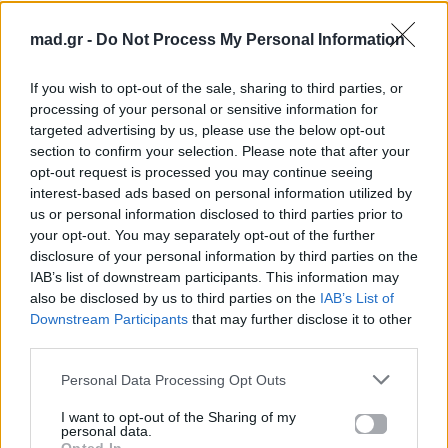
Ακούστε το «Η Ελευθερία Μου» σε Spotify, YouTube και
mad.gr -
Do Not Process My Personal Information
στο Mad.gr.
If you wish to opt-out of the sale, sharing to third parties, or
processing of your personal or sensitive information for
targeted advertising by us, please use the below opt-out
Στίχοι
section to confirm your selection. Please note that after your
opt-out request is processed you may continue seeing
Πίνω πίνω απόψε πίνω για να σε ξεχάσω
interest-based ads based on personal information utilized by
us or personal information disclosed to third parties prior to
άλλη πίκρα από σένα να μη δοκιμάσω
your opt-out. You may separately opt-out of the further
Πίνω πίνω απόψε πίνω για να ησυχάσω
disclosure of your personal information by third parties on the
κι ότι κράτησα από σένα τώρα να το σπάσω
IAB’s list of downstream participants. This information may
also be disclosed by us to third parties on the
IAB’s List of
Λάθος που σε πίστεψα λάθος που σ’αγάπησα
Downstream Participants
that may further disclose it to other
δε μου φέρθηκες καλά κι έτσι επαναστάτησα
third parties.
φεύγω τώρα μακριά να βρω την υγεία μου
Personal Data Processing Opt Outs
γιατί ο χωρισμός αυτός θα’ναι η σωτηρία μου
η ελευθερία μου
I want to opt-out of the Sharing of my
personal data.