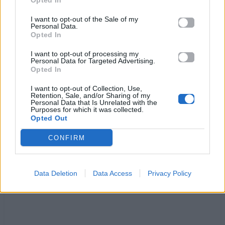
Κλαίω κλαίω απόψε κλαίω κλαίω όχι για σένα
Opted In
σκέφτομαι τα όνειρά μου που όλα πάνε χαμένα
I want to opt-out of the Sale of my
απορώ πώς μπόρεσα να σε αγαπήσω
Personal Data.
Opted In
όχι δε μου άξιζε μόνη μου να ζήσω
I want to opt-out of processing my
Λάθος που σε πίστεψα λάθος που σ’αγάπησα
Personal Data for Targeted Advertising.
Opted In
δε μου φέρθηκες καλά κι έτσι επαναστάτησα
φεύγω τώρα μακριά να βρω την υγεία μου
I want to opt-out of Collection, Use,
Retention, Sale, and/or Sharing of my
γιατί ο χωρισμός αυτός θα’ναι η σωτηρία μου
Personal Data that Is Unrelated with the
η ελευθερία μου
Purposes for which it was collected.
Opted Out
CONFIRM
Ακούστε στο Spotify
Data Deletion
Data Access
Privacy Policy