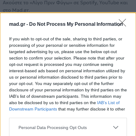
Ακούστε το «Λίγο Πριν Φύγω» σε Spotify, YouTube και
στο Mad.gr.
mad.gr -
Do Not Process My Personal Information
Στίχοι
If you wish to opt-out of the sale, sharing to third parties, or
processing of your personal or sensitive information for
Χίλια στάχινα χρόνια, ακρογιαλιές δειλινά
targeted advertising by us, please use the below opt-out
section to confirm your selection. Please note that after your
καλοκαίρια
opt-out request is processed you may continue seeing
αιώνια τα χρυσά σου μαλλιά
interest-based ads based on personal information utilized by
Λίγο, λίγο πριν φύγω
us or personal information disclosed to third parties prior to
να ‘σαι κοντά μου να σε κρατώ
your opt-out. You may separately opt-out of the further
Κάθε, κάθε μου δάκρυ
disclosure of your personal information by third parties on the
IAB’s list of downstream participants. This information may
να ‘ναι ένα
also be disclosed by us to third parties on the
IAB’s List of
αστέρι
Downstream Participants
that may further disclose it to other
στον
third parties.
ουρανό
Μία
Personal Data Processing Opt Outs
θάλασσα