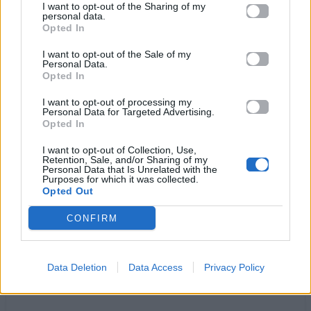
I want to opt-out of the Sharing of my
χάδια… πλημμυρίζει φιλιά
personal data.
Opted In
συννεφένια
σεντόνια
I want to opt-out of the Sale of my
Personal Data.
η ζεστή σου αγκαλιά
Opted In
Λίγο, λίγο πριν φύγω
να ‘σαι κοντά μου να σε κρατώ
I want to opt-out of processing my
Personal Data for Targeted Advertising.
Κάθε, κάθε μου δάκρυ
Opted In
να ‘ναι ένα
I want to opt-out of Collection, Use,
αστέρι
Retention, Sale, and/or Sharing of my
Personal Data that Is Unrelated with the
στον
Purposes for which it was collected.
ουρανό
Opted Out
Watch this video on YouTube
CONFIRM
Ακούστε στο Spotify
Data Deletion
Data Access
Privacy Policy