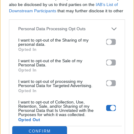
also be disclosed by us to third parties on the
IAB’s List of
πες μου μια λέξη μοναχά
Downstream Participants
that may further disclose it to other
Μίλα μου μόνο μια φορά
third parties.
η αγάπη ν’ ακουστεί πιο δυνατά
Μίλα μου, μίλα μου, μίλα μου μόνο μια φορά
Personal Data Processing Opt Outs
Μίλα μου, μίλα μου, μίλα μου μόνο μια φορά
I want to opt-out of the Sharing of my
(Μίλα μου, μίλα μου, μίλα μου μόνο μια φορά)
personal data.
Opted In
(Μίλα μου, μίλα μου, μίλα μου μόνο μια φορά)
Σαν αυγουστιάτικο πρωί στην αμμουδιά μας τη
I want to opt-out of the Sale of my
Personal Data.
χρυσή
Opted In
Η ευτυχία μας σε μια μικρή σκηνή
Με μια κιθάρα αγκαλιά θα σου χαρίσω τη βουτιά
I want to opt-out of processing my
Personal Data for Targeted Advertising.
Μες τον βυθό θα βρεις τον άλλο σου εαυτό
Opted In
Μίλα μου, μίλα μου μόνο μια φορά
I want to opt-out of Collection, Use,
πες μου μια λέξη μοναχά
Retention, Sale, and/or Sharing of my
Μίλα μου μόνο μια φορά
Personal Data that Is Unrelated with the
Purposes for which it was collected.
η αγάπη ν’ ακουστεί πιο δυνατά
Opted Out
Μίλα μου, μίλα μου μόνο μια φορά
CONFIRM
πες μου μια λέξη μοναχά