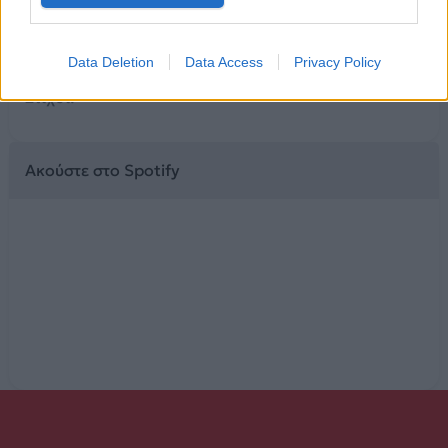
Μίλα μου μόνο μια φορά
η αγάπη ν’ ακουστεί πιο δυνατά
Data Deletion
Data Access
Privacy Policy
Μίλα μου, μίλα μου, μίλα μου μόνο μια φορά (x8)
Στίχοι:
Ακούστε στο Spotify