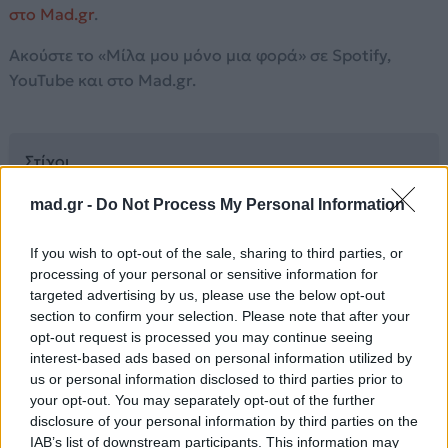
στο Mad.gr
.
Ακούστε το «Μίλα μου μόνο μια φορά» σε Spotify,
YouTube και στο Mad.gr.
Στίχοι
mad.gr -
Do Not Process My Personal Information
Δώσ’ μου μια λέξη γι’ αγκαλιά, κάν’ την καρδιά μου
σινεμά
If you wish to opt-out of the sale, sharing to third parties, or
Σαν το φιλί που δίνεις πρώτη σου φορά
processing of your personal or sensitive information for
Σαν ένα δώρο στα παιδιά χωρίς καμία αφορμή
targeted advertising by us, please use the below opt-out
section to confirm your selection. Please note that after your
Άσε τη λέξη από τα χείλη σου να βγει
opt-out request is processed you may continue seeing
Μίλα μου, μίλα μου μόνο μια φορά
interest-based ads based on personal information utilized by
πες μου μια λέξη μοναχά
us or personal information disclosed to third parties prior to
Μίλα μου μόνο μια φορά
your opt-out. You may separately opt-out of the further
η αγάπη ν’ ακουστεί πιο δυνατά
disclosure of your personal information by third parties on the
Μίλα μου, μίλα μου μόνο μια φορά
IAB’s list of downstream participants. This information may