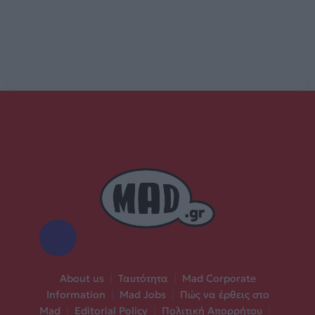
About us
|
Ταυτότητα
|
Mad Corporate
Information
|
Mad Jobs
|
Πώς να έρθεις στο
Mad
|
Editorial Policy
|
Πολιτική Απορρήτου
|