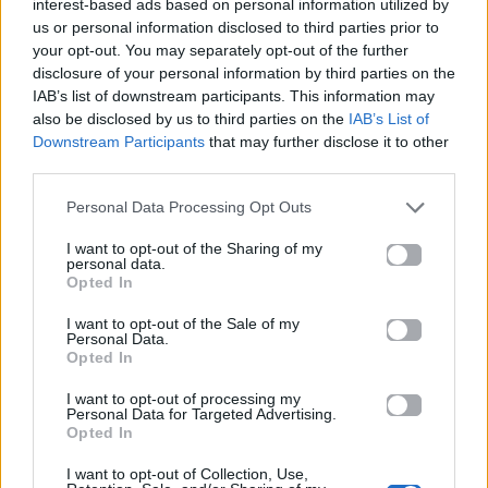
interest-based ads based on personal information utilized by
us or personal information disclosed to third parties prior to
Με check-out σε ένα αχ
your opt-out. You may separately opt-out of the further
disclosure of your personal information by third parties on the
Μα
IAB’s list of downstream participants. This information may
also be disclosed by us to third parties on the
IAB’s List of
Κάθε φορά που θα τον σκέφτεσαι
Downstream Participants
that may further disclose it to other
third parties.
Θα ‘ναι ένα θάνατος που έρχεται
Personal Data Processing Opt Outs
Νύχτες κλεφτές υγρές κι αχόρταγες
I want to opt-out of the Sharing of my
Με κάποιον μετά που θα σιχαίνεσαι
personal data.
Opted In
Κάθε φορά που αυτός θα χάνεται
I want to opt-out of the Sale of my
Personal Data.
Θα ‘ναι ένας θάνατος που έρχεται
Opted In
Νύχτες μικρές χωρίς ξημέρωμα
I want to opt-out of processing my
Personal Data for Targeted Advertising.
Opted In
Για κάποιον μετά που δεν θα ανέχεσαι
I want to opt-out of Collection, Use,
Είσαι μόλις δεκαεννιά