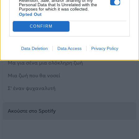
Retention, Sale, and/or Sharing of my
Personal Data that Is Unrelated with the
Purposes for which it was collected.
Πρώτη νιότη με φτερά
Opted Out
Μα εσύ θες να γευτείς
CONFIRM
Αίμα μιας καυτής πληγής
Data Deletion
Data Access
Privacy Policy
Για εκείνον μια αρπαχτή
Μα για σένα μια ολόκληρη ζωή
Μια ζωή που θα νοσεί
Σ’ έναν ψυχαναλυτή
Ακούστε στο Spotify