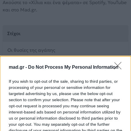
Ακούστε το «Χίλια και ένα ψέματα» σε Spotify, YouTube
και στο Mad.gr.
Στίχοι
Οι θυσίες της αγάπης
άλλο δεν αξίζουν
όταν σε προδίδουν μάτια
mad.gr -
Do Not Process My Personal Information
που είχες φυλαχτό.
Αμαρτίες που τη νύχτα
If you wish to opt-out of the sale, sharing to third parties, or
θα σε βασανίζουν,
processing of your personal or sensitive information for
όσα έκανες κομμάτια
targeted advertising by us, please use the below opt-out
section to confirm your selection. Please note that after your
τραύμα μου ανοιχτό..
opt-out request is processed you may continue seeing
interest-based ads based on personal information utilized by
Χίλια κι ένα ψέματα
us or personal information disclosed to third parties prior to
της καρδιάς τα αίματα,
your opt-out. You may separately opt-out of the further
κάλπικα τα λόγια σου,
disclosure of your personal information by third parties on the