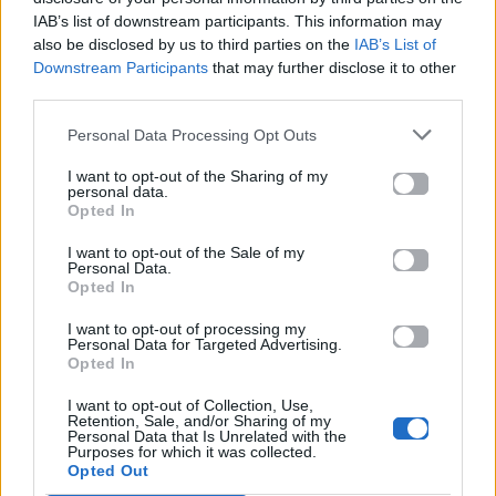
άδειες υποσχέσεις..
IAB’s list of downstream participants. This information may
Χίλια κι ένα ψέματα
also be disclosed by us to third parties on the
IAB’s List of
Downstream Participants
that may further disclose it to other
της βραδιάς βολέματα,
third parties.
έπαιξες και μ’ άφησες
μόνο στις προθέσεις..
Personal Data Processing Opt Outs
Χαρακιές μείναν στα χείλη
I want to opt-out of the Sharing of my
personal data.
τα ένοχα φιλιά σου,
Opted In
κουρασμένη φαντασία
ό, τι συζητώ..
I want to opt-out of the Sale of my
Personal Data.
Εγκατάλειψη και γύμνια
Opted In
βρίσκω στη φωνή σου,
I want to opt-out of processing my
παρουσία απουσία
Personal Data for Targeted Advertising.
άλλη δε ζητώ..
Opted In
I want to opt-out of Collection, Use,
Χίλια κι ένα ψέματα
Retention, Sale, and/or Sharing of my
της καρδιάς τα αίματα,
Personal Data that Is Unrelated with the
Purposes for which it was collected.
κάλπικα τα λόγια σου,
Opted Out
άδειες υποσχέσεις..