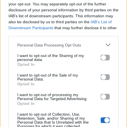
your opt-out. You may separately opt-out of the further
στο Mad.gr
.
disclosure of your personal information by third parties on the
IAB’s list of downstream participants. This information may
Ακούστε το «Του Ντεμοντέ & Κουτεντέ – Live» σε Spotify,
also be disclosed by us to third parties on the
IAB’s List of
YouTube και στο Mad.gr.
Downstream Participants
that may further disclose it to other
third parties.
Personal Data Processing Opt Outs
Στίχοι
I want to opt-out of the Sharing of my
personal data.
Δεν έχουν προστεθεί στίχοι για αυτό το τραγούδι.
Opted In
I want to opt-out of the Sale of my
Personal Data.
Opted In
Ακούστε στο Spotify
I want to opt-out of processing my
Personal Data for Targeted Advertising.
Opted In
I want to opt-out of Collection, Use,
Retention, Sale, and/or Sharing of my
Personal Data that Is Unrelated with the
Purposes for which it was collected.