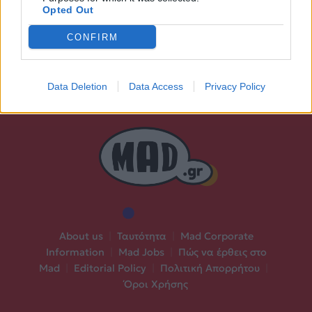
Opted Out
CONFIRM
Data Deletion
Data Access
Privacy Policy
About us
|
Ταυτότητα
|
Mad Corporate
Information
|
Mad Jobs
|
Πώς να έρθεις στο
Mad
|
Editorial Policy
|
Πολιτική Απορρήτου
|
Όροι Χρήσης