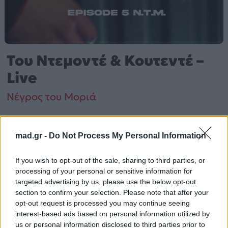
Του Ντεμοντέ & Κουτεντέ –
Live
Νέγρος του Μοριά
Από το Άλμπουμ
Συνεδρίαση Hotbox #5
mad.gr -
Do Not Process My Personal Information
που κυκλοφόρησε το 2022
If you wish to opt-out of the sale, sharing to third parties, or
processing of your personal or sensitive information for
Νέγρος του Μοριά – «Του Ντεμοντέ & Κουτεντέ – Live»
targeted advertising by us, please use the below opt-out
(2022). Περιλαμβάνεται στο άλμπουμ «Συνεδρίαση
section to confirm your selection. Please note that after your
opt-out request is processed you may continue seeing
Hotbox #5».
interest-based ads based on personal information utilized by
us or personal information disclosed to third parties prior to
Περισσότερα τραγούδια και πληροφορίες στη
σελίδα