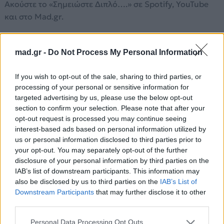
Ακούστε το «Σημειώστε Διπλό….» σε Spotify, YouTube
και στο Mad.gr.
mad.gr -
Do Not Process My Personal Information
Στίχοι
If you wish to opt-out of the sale, sharing to third parties, or
Σ’έδιωξα κι ένιωσα
processing of your personal or sensitive information for
πως δε θα το μετανιώσω
targeted advertising by us, please use the below opt-out
section to confirm your selection. Please note that after your
στοίχημα έβαλα
opt-out request is processed you may continue seeing
τη ζωή μου αλλού να δώσω
interest-based ads based on personal information utilized by
Μίσησα ό,τι αγαπούσα ξαφνικά
us or personal information disclosed to third parties prior to
τέλειωσες είπα, μα με πρόδωσε η καρδιά
your opt-out. You may separately opt-out of the further
disclosure of your personal information by third parties on the
Κλαίει, σπάει, λιώνει, με παρακαλάει
IAB’s list of downstream participants. This information may
τ’όνομά σου συλλαβίζει όταν χτυπάει
also be disclosed by us to third parties on the
IAB’s List of
Downstream Participants
that may further disclose it to other
να γυρίσεις άνευ όρων μου ζητάει
third parties.
με τρελαίνει κι άκρη δεν μπορώ να βρω
Personal Data Processing Opt Outs