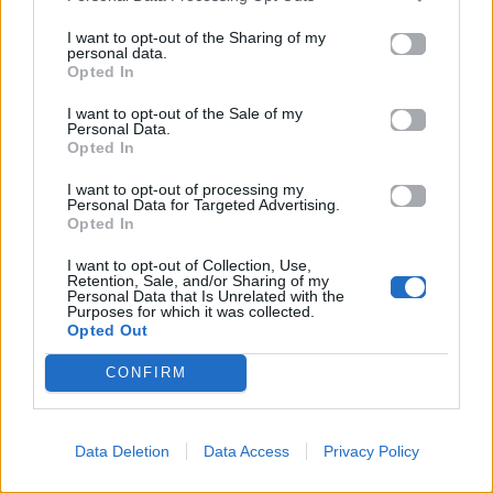
Σε μισώ σ’ αγαπώ
σημειώσατε διπλό
I want to opt-out of the Sharing of my
personal data.
κι ας χαθώ δεν μπορώ
Opted In
μ’άρρωστη καρδιά να ζω
I want to opt-out of the Sale of my
Σε μισώ σ’ αγαπώ
Personal Data.
σημειώσατε διπλό
Opted In
σβησ’το χθες κι ό,τι θες
I want to opt-out of processing my
αφού μόνο εσύ με καις
Personal Data for Targeted Advertising.
Opted In
Μου’δωσες αφορμές
I want to opt-out of Collection, Use,
κι ήθελα να σε πληγώσω
Retention, Sale, and/or Sharing of my
Personal Data that Is Unrelated with the
τις πληγές που άνοιξες
Purposes for which it was collected.
να σου τις ανταποδώσω
Opted Out
Σ’έστειλα να φύγεις από μένα μακριά
CONFIRM
τέλειωσες είπα μα με πρόδωσε η καρδιά
Data Deletion
Data Access
Privacy Policy
Ακούστε στο Spotify