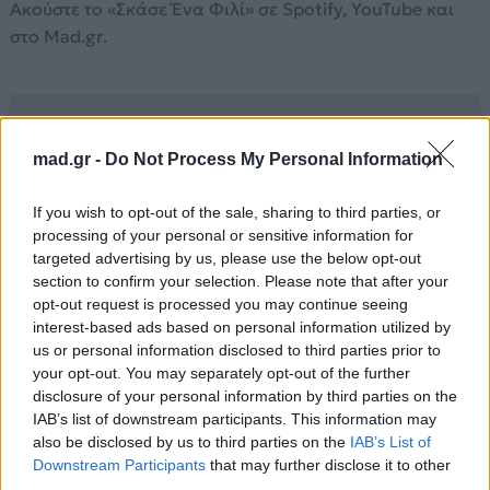
Ακούστε το «Σκάσε Ένα Φιλί» σε Spotify, YouTube και
στο Mad.gr.
Στίχοι
mad.gr -
Do Not Process My Personal Information
Της το ΄πα να το ξέρει της μοναξιάς
If you wish to opt-out of the sale, sharing to third parties, or
σπίτι να βρει, θα ΄ρθει χιονιάς
processing of your personal or sensitive information for
της το ΄πα να το ξέρει και της βροχής
targeted advertising by us, please use the below opt-out
δεν πάει να λέει εσύ θα 'ρθεις.
section to confirm your selection. Please note that after your
opt-out request is processed you may continue seeing
Θα χτυπήσεις πριν ρωτήσεις, πέρνα θα σου πω
interest-based ads based on personal information utilized by
μη μιλήσεις, θα μιλάω εγώ.
us or personal information disclosed to third parties prior to
your opt-out. You may separately opt-out of the further
Βιάζομαι πολύ να ξέρεις
disclosure of your personal information by third parties on the
κι άκου με για να μαθαίνεις
IAB’s list of downstream participants. This information may
λέω εγώ αυτό που θέλεις, σ΄ αγαπάω πολύ
also be disclosed by us to third parties on the
IAB’s List of
Downstream Participants
that may further disclose it to other
βιάζομαι δεν έχω χρόνο,
third parties.