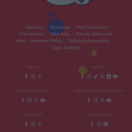
About us
|
Ταυτότητα
|
Mad Corporate
Information
|
Mad Jobs
|
Πώς να έρθεις στο
Mad
|
Editorial Policy
|
Πολιτική Απορρήτου
|
Όροι Χρήσης
MAD.gr
MAD TV
MAD RADIO 106,2
MAD VIDEO MUSIC AWARDS
MADWALK
MAD GREEKZ