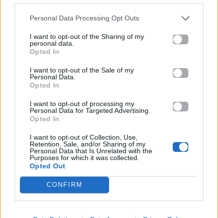
τα άλλα μου τα ΄λες στο δρόμο
ένα μ΄ ενδιαφέρει μόνο
Personal Data Processing Opt Outs
σκάσε ένα φιλί, ένα φιλί, ένα φιλί.
I want to opt-out of the Sharing of my
personal data.
Της το ΄πα να το ξέρει της συννεφιάς
Opted In
να στριμωχτεί για να περνάς
I want to opt-out of the Sale of my
της το ΄πα να το ξέρει και της σιωπής
Personal Data.
δεν πάει να λέει, εσύ θα 'ρθεις.
Opted In
Θα χτυπήσεις πριν ρωτήσεις, πέρνα θα σου πω
I want to opt-out of processing my
Personal Data for Targeted Advertising.
μη μιλήσεις, θα μιλάω εγώ.
Opted In
Βιάζομαι πολύ να ξέρεις
I want to opt-out of Collection, Use,
Retention, Sale, and/or Sharing of my
κι άκου με για να μαθαίνεις
Personal Data that Is Unrelated with the
Purposes for which it was collected.
λέω εγώ αυτό που θέλεις, σ΄ αγαπάω πολύ
Opted Out
βιάζομαι δεν έχω χρόνο,
τα άλλα μου τα ΄λες στο δρόμο
CONFIRM
ένα μ΄ ενδιαφέρει μόνο
σκάσε ένα φιλί, ένα φιλί, ένα φιλί.