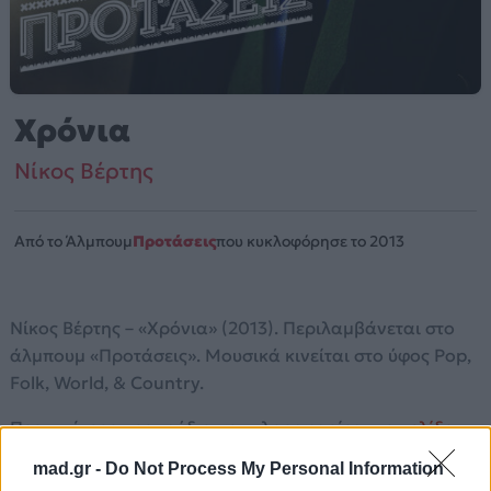
Χρόνια
Νίκος Βέρτης
Από το Άλμπουμ
Προτάσεις
που κυκλοφόρησε το 2013
Νίκος Βέρτης – «Χρόνια» (2013). Περιλαμβάνεται στο
άλμπουμ «Προτάσεις». Μουσικά κινείται στο ύφος Pop,
Folk, World, & Country.
Περισσότερα τραγούδια και πληροφορίες στη
σελίδα
στο Mad.gr
.
mad.gr -
Do Not Process My Personal Information