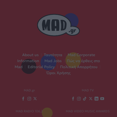
About us
|
Ταυτότητα
|
Mad Corporate
Information
|
Mad Jobs
|
Πώς να έρθεις στο
Mad
|
Editorial Policy
|
Πολιτική Απορρήτου
|
Όροι Χρήσης
MAD.gr
MAD TV
MAD RADIO 106,2
MAD VIDEO MUSIC AWARDS