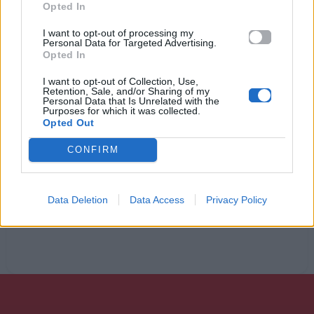
Opted In
Σώμα και ψυχή χαμένα σαν τα άδεια τρένα
Στο σταθμό πρωί
I want to opt-out of processing my
Personal Data for Targeted Advertising.
Χρόνια μια στεριά γυρεύω, γίνε θάλασσα μου
Opted In
Γίνε προσευχή
I want to opt-out of Collection, Use,
Retention, Sale, and/or Sharing of my
Personal Data that Is Unrelated with the
Purposes for which it was collected.
Ακούστε στο Spotify
Opted Out
CONFIRM
Data Deletion
Data Access
Privacy Policy