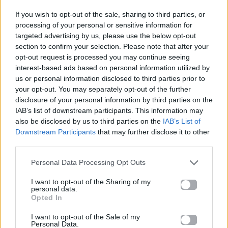
Ακούστε το «Χρόνια» σε Spotify, YouTube και στο
If you wish to opt-out of the sale, sharing to third parties, or
Mad.gr.
processing of your personal or sensitive information for
targeted advertising by us, please use the below opt-out
section to confirm your selection. Please note that after your
opt-out request is processed you may continue seeing
Στίχοι
interest-based ads based on personal information utilized by
us or personal information disclosed to third parties prior to
Χρόνια σαν τα χελιδόνια μέσα στο χειμώνα
your opt-out. You may separately opt-out of the further
Χρόνια ψάχνω μια κουβέντα για παρηγοριά
disclosure of your personal information by third parties on the
IAB’s list of downstream participants. This information may
Είδα φίλους να ξεχνάνε, άραγε πού πάνε
also be disclosed by us to third parties on the
IAB’s List of
Και έχουν πια χαθεί
Downstream Participants
that may further disclose it to other
Σώμα και ψυχή χαμένα σαν τα άδεια τρένα
third parties.
Στο σταθμό πρωί
Χρόνια μια στεριά γυρεύω, γίνε θάλασσά μου
Personal Data Processing Opt Outs
Πήγαινέ με εκεί
I want to opt-out of the Sharing of my
Χρόνια σκορπισμένα πιόνια σαν παλιά εικόνα
personal data.
Opted In
Χρόνια η αγάπη δρόμος κι εγώ πάντα μόνος
Θέλω δίπλα σου να νιώσω ότι θα γλιτώσω
I want to opt-out of the Sale of my
Personal Data.
Την καταστροφή