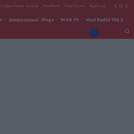
 Video Music Awards
MadWalk
Mad Forum
NyxDrop
ch
Διαγωνισμοί
Blogs
MAD TV
Mad Radio 106.2