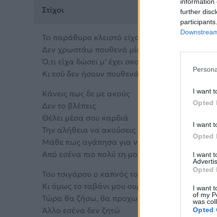
information 
Στίχοι
further disc
participants
Downstream 
Το παράθυρο κλειστό είχα όλη νύχτα
Δεν χρωστάω πουθενά μία καληνύχτα
Ό,τι είχα δώσει μ’ έχει σκοτώσει
Persona
Κι εσύ δεν ήσουν πουθενά
I want t
Κάνεις πως δε με ακούς
Opted 
Δεν το βλέπεις
Θέλει μέσα σου καρδιά
I want t
Την αλήθεια να ακούσεις μια φορά
Opted 
Μάθε πως αγάπησα για να ξέρεις
Από εσένα πιο πολύ τη μοναξιά
I want 
Advertis
Opted 
Του τσιγάρου ο καπνός το φεγγάρι κρύβει
Κι όμως το ταβάνι μου ουρανός ανοίγει
I want t
of my P
Τώρα θα ζήσω, θα προχωρήσω
was col
Άλλο εσένα δεν ζητώ
Opted 