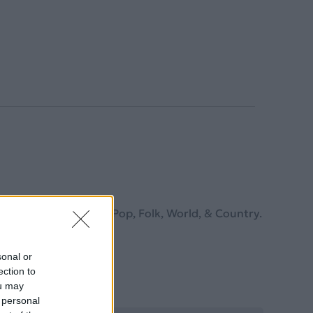
 κινείται στο ύφος Pop, Folk, World, & Country.
sonal or
ection to
ou may
 personal