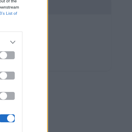
out of the
 downstream
B’s List of