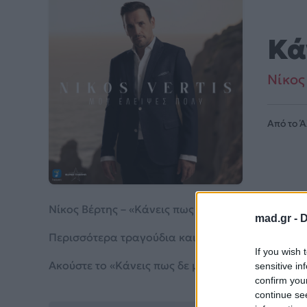
Κά
Νίκος
Από το 
Νίκος Βέρτης – «Κάνεις πως δε με ακούς» (2025)
mad.gr -
D
Περισσότερα τραγούδια και πληροφορίες στη
σε
If you wish 
Ακούστε το «Κάνεις πως δε με ακούς» σε Spotify,
sensitive in
confirm you
continue se