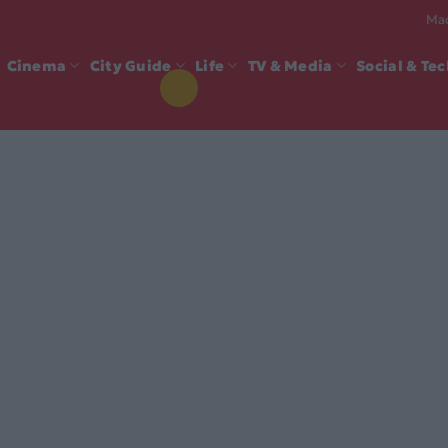
Mad
Cinema
City Guide
Life
TV & Media
Social & Te