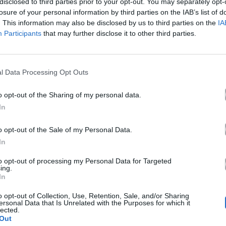
disclosed to third parties prior to your opt-out. You may separately opt-
Ακούστε στο Spotify
losure of your personal information by third parties on the IAB’s list of
. This information may also be disclosed by us to third parties on the
IA
Participants
that may further disclose it to other third parties.
l Data Processing Opt Outs
o opt-out of the Sharing of my personal data.
In
o opt-out of the Sale of my Personal Data.
In
to opt-out of processing my Personal Data for Targeted
ing.
In
o opt-out of Collection, Use, Retention, Sale, and/or Sharing
ersonal Data that Is Unrelated with the Purposes for which it
lected.
Out