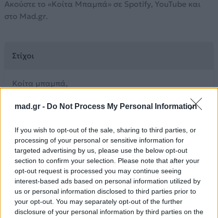
Ακούστε το «Κοίτα Μπαμπά» σε Spotify, YouTube και
στο Mad.gr.
Στίχοι
Κοίτα μπαμπά,
είμαι καλά,
mad.gr -
Do Not Process My Personal Information
πάει καλά η δουλειά, έχω στην άκρη λεφτά
και στον τοίχο ούτε μια κουτουλιά.
If you wish to opt-out of the sale, sharing to third parties, or
Κοιτά μπαμπά
processing of your personal or sensitive information for
δεν έχω πάθει ζημιά
targeted advertising by us, please use the below opt-out
από ναρκωτικά και ξενύχτια χαζά
section to confirm your selection. Please note that after your
που φοβόσουν μην με βρουν πουθενά
opt-out request is processed you may continue seeing
Όμως κοίτα μπαμπά,
interest-based ads based on personal information utilized by
us or personal information disclosed to third parties prior to
που είχες δίκιο τελικά,
your opt-out. You may separately opt-out of the further
δεν είν’ τα πράγματα πάντα τόσο απλά.
disclosure of your personal information by third parties on the
Κι όταν πάνε στραβά,