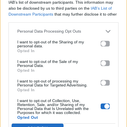
IAB’s list of downstream participants. This information may
εγώ κοιτάω ψηλά,
also be disclosed by us to third parties on the
IAB’s List of
και σου χαμογελάω, μπαμπά.
Downstream Participants
that may further disclose it to other
third parties.
Δώσ’ μου μπαμπά,
αλλά 5 λεπτά,
Personal Data Processing Opt Outs
και θα ξυπνήσω μετά
ξέρω θ’ αργήσω ξανά,
I want to opt-out of the Sharing of my
personal data.
μα έτσι ήμουν πάντα μπαμπά.
Opted In
Άσε με να,
I want to opt-out of the Sale of my
σε πάρω αγκαλιά,
Personal Data.
όχι δεν κλαίω μπαμπά,
Opted In
είναι από χαρά,
I want to opt-out of processing my
που σ’ έχω πάντα κοντά.
Personal Data for Targeted Advertising.
Opted In
Γιατί κοίτα μπαμπά,
αυτά τα 3 κλαδιά,
I want to opt-out of Collection, Use,
Retention, Sale, and/or Sharing of my
που κρατάει σφιχτά η μαμά,
Personal Data that Is Unrelated with the
θα ανθίσουν ξανά,
Purposes for which it was collected.
Opted Out
έχουνε ριζά βαθιά,