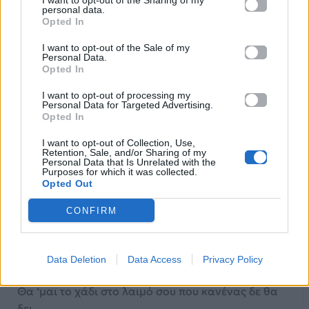
I want to opt-out of the Sharing of my
personal data.
Μία σταγόνα μέσα στον ωκεανό σου;
Opted In
Πόσες φορές;
I want to opt-out of the Sale of my
Πόσες φορές θα περπατάω εκεί στην άκρη του
Personal Data.
γκρεμού σου
Opted In
και θα ζηλεύω το γαλάζιο τ’ ουρανού σου;
I want to opt-out of processing my
Πόσες φορές;
Personal Data for Targeted Advertising.
Opted In
Όσες κι αν θες!
Θα ‘μαι κρυψώνα να φυλάς το μυστικό σου,
I want to opt-out of Collection, Use,
Μία σταγόνα μέσα στον ωκεανό σου,
Retention, Sale, and/or Sharing of my
Personal Data that Is Unrelated with the
Θα ‘μαι
Purposes for which it was collected.
Opted Out
σιωπή
, θα ‘μαι
CONFIRM
σιωπή
, θα’μαι μια
μέρα
Data Deletion
Data Access
Privacy Policy
φωτεινή,
Θα ‘μαι το χάδι στο λαιμό σου που κανένας δε θα
δει,