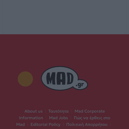
About us
|
Ταυτότητα
|
Mad Corporate
Information
|
Mad Jobs
|
Πώς να έρθεις στο
Mad
|
Editorial Policy
|
Πολιτική Απορρήτου
|