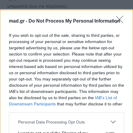
μπροστά σου να περάσεις,
μία πηγή για να σταθείς να ξεδιψάσεις;
Πόσες φορές;
mad.gr -
Do Not Process My Personal Information
Πόσες φορές δε θα αφήσω την ανάσα μου απ’ το
στόμα,
If you wish to opt-out of the sale, sharing to third parties, or
processing of your personal or sensitive information for
μη σε ταράξω όσο ονειρεύεσαι ακόμα;
targeted advertising by us, please use the below opt-out
Πόσες φορές;
section to confirm your selection. Please note that after your
Όσες κι αν θες!
opt-out request is processed you may continue seeing
Πόσες φορές, μπροστά στα λόγια των χρησμών
interest-based ads based on personal information utilized by
σου,
us or personal information disclosed to third parties prior to
your opt-out. You may separately opt-out of the further
θα μείνω να κοιτώ σαν να ‘μουνα
disclosure of your personal information by third parties on the
παιδί
IAB’s list of downstream participants. This information may
Πόσες φορές θυσία θα κάνω όλες τις λέξεις στο
also be disclosed by us to third parties on the
IAB’s List of
βωμό σου
Downstream Participants
that may further disclose it to other
να σε προσέχουνε σαν να ‘ναι προσευχή;
third parties.
Πόσες φορές;
Personal Data Processing Opt Outs
Πόσες φορές θα ‘μαι κρυψώνα να φυλάς το μυστικό
σου,