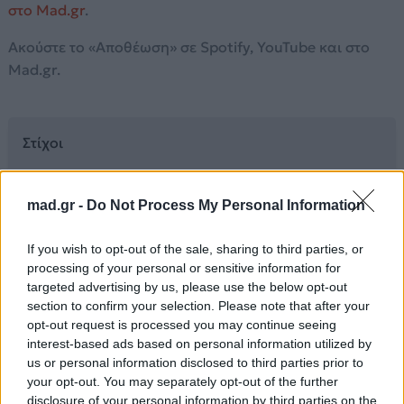
στο Mad.gr
.
Ακούστε το «Αποθέωση» σε Spotify, YouTube και στο
Mad.gr.
Στίχοι
Το 'θελα, εγώ το ζήτησα και το προσπάθησα και το
mad.gr -
Do Not Process My Personal Information
κυνήγησα
Πες μου τι το 'θελα και σ' ερωτεύτηκα και σ'
If you wish to opt-out of the sale, sharing to third parties, or
αγάπησα και σ' ονειρεύτηκα
processing of your personal or sensitive information for
Το 'θελα, όμως τι το 'θελα να πάω μόνος μου
targeted advertising by us, please use the below opt-out
κόντρα στα κύματα
section to confirm your selection. Please note that after your
opt-out request is processed you may continue seeing
Κι ύστερα από τα δύσκολα πώς θες να βγω ξανά
interest-based ads based on personal information utilized by
τόσο που αγάπησα
us or personal information disclosed to third parties prior to
Πώς, πώς να ξεχάσω αυτό το φως απ' των ματιών
your opt-out. You may separately opt-out of the further
σου το βύθο
disclosure of your personal information by third parties on the