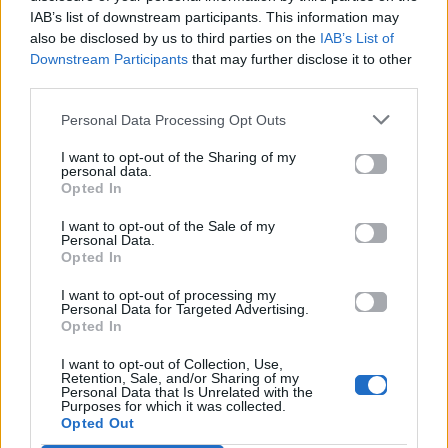
Πώς να μπορέσω μοναχός να πιάσω τον ωκεανό
IAB’s list of downstream participants. This information may
also be disclosed by us to third parties on the
IAB’s List of
Πώς να μιλήσω λογικά που σε ζητώ παραφορά
Downstream Participants
that may further disclose it to other
Έτσι σ' αγαπώ, έτσι σ' αγαπώ
third parties.
Ναι
Θέλαμε, πες μου τι θέλαμε και συναντιόμασταν και
Personal Data Processing Opt Outs
αγαπιόμασταν
I want to opt-out of the Sharing of my
Λες και δεν ξέραμε πόσο πολύπλοκα στον κόσμο
personal data.
Opted In
έλκονται πάντα τα αντίθετα
Θα 'θελα να μην σε κοιτάζα, να μην σε αγγίζα, να
I want to opt-out of the Sale of my
μην σε φιλάγα
Personal Data.
Opted In
Σίγουρα θα 'τανε καλύτερα να μην σε γνώριζα, να
μην σε ήξερα
I want to opt-out of processing my
Personal Data for Targeted Advertising.
Πώς, πώς να ξεχάσω αυτό το φως απ' των ματιών
Opted In
σου το βύθο
I want to opt-out of Collection, Use,
Πώς να μπορέσω μοναχός να πιάσω τον ωκεανό
Retention, Sale, and/or Sharing of my
Πώς να μιλήσω λογικά που σε ζητώ παραφορά
Personal Data that Is Unrelated with the
Purposes for which it was collected.
Έτσι σ' αγαπώ, έτσι σ' αγαπώ
Opted Out
Ναι