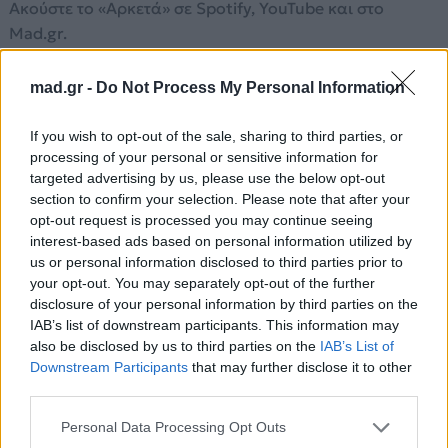
Ακούστε το «Αρκετά» σε Spotify, YouTube και στο
Mad.gr.
mad.gr -
Do Not Process My Personal Information
Στίχοι
If you wish to opt-out of the sale, sharing to third parties, or
processing of your personal or sensitive information for
Κάθε μέρα και μια σφαίρα
targeted advertising by us, please use the below opt-out
η δική σου η αδιάφορη ματιά
section to confirm your selection. Please note that after your
Κάθε μέρα και πιο πέρα
opt-out request is processed you may continue seeing
interest-based ads based on personal information utilized by
από μένα φεύγεις όλο πιο μακριά
us or personal information disclosed to third parties prior to
your opt-out. You may separately opt-out of the further
Και βασανίζομαι και υποφέρω
disclosure of your personal information by third parties on the
δε μ’ αγάπησες ποτέ σου και το ξέρω
IAB’s list of downstream participants. This information may
και βασανίζομαι και μετανιώνω
also be disclosed by us to third parties on the
IAB’s List of
δεν αντέχω άλλο πια αυτό τον πόνο
Downstream Participants
that may further disclose it to other
third parties.
Αρκετά ως εδώ αρκετά
εγώ έκανα για σένα πολλά
Personal Data Processing Opt Outs