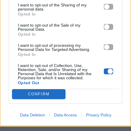
αρκετά ως εδώ αρκετά
I want to opt-out of the Sharing of my
πρέπει τώρα πια να ζήσω ξανά
personal data.
Opted In
αρκετά ως εδώ αρκετά
δεν υπάρχει πια ελπίδα καμιά
I want to opt-out of the Sale of my
Personal Data.
αρκετά ως εδώ αρκετά
Opted In
πρέπει τώρα πια να ζήσω ξανά
I want to opt-out of processing my
Personal Data for Targeted Advertising.
Δεν αντέχω αλλο πια αυτό τον πόνο
Opted In
Δεν αντέχω αλλο πια αυτό τον πόνο
I want to opt-out of Collection, Use,
Κάθε μέρα κι άλλη μέρα
Retention, Sale, and/or Sharing of my
Personal Data that Is Unrelated with the
που μ’ αφήνεις να ξυπνάω μοναχός
Purposes for which it was collected.
Opted Out
κάθε νύχτα κι άλλη νύχτα
που με βρίσκει να σε ψάχνω σαν τρελός
CONFIRM
Ακούστε στο Spotify
Data Deletion
Data Access
Privacy Policy