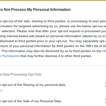
o Not Process My Personal Information
λα
to opt-out of the sale, sharing to third parties, or processing of your per
formation for targeted advertising by us, please use the below opt-out s
 Ρουβάς
r selection. Please note that after your opt-out request is processed y
eing interest-based ads based on personal information utilized by us or
disclosed to third parties prior to your opt-out. You may separately opt-
Άλμπουμ
Παράφορα
που κυκλοφόρησε το 2010
losure of your personal information by third parties on the IAB’s list of
. This information may also be disclosed by us to third parties on the
IA
Participants
that may further disclose it to other third parties.
στο άλμπουμ «Παράφορα». Μουσικά κινείται στο ύφος Elect
l Data Processing Opt Outs
λίδα στο Mad.gr
.
o opt-out of the Sharing of my personal data.
In
d.gr.
o opt-out of the Sale of my Personal Data.