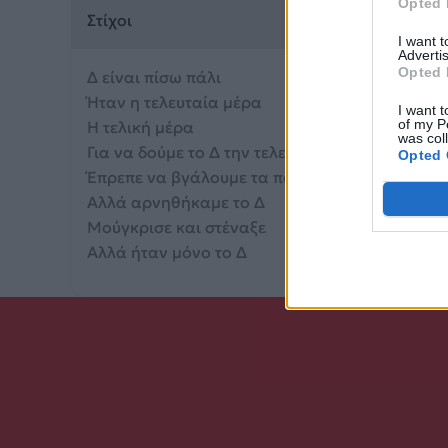
Opted 
Στίχοι
I want 
Advertis
Opted 
Δ είναι πίσω πάλι
Ήταν η τελευταία μέρα
I want t
of my P
Η τελική μέρα
was col
Για να δούμε το Δ την τελευταία φορά
Opted 
Έπρεπε να βγάλουμε τα παπούτσια μας
Αλλά αρνηθήκαμε το Δ
Μούγκρισε και στέναξε
Αλλά ήταν μόνο το Δ