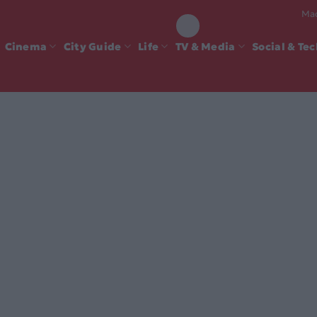
Mad
Cinema
City Guide
Life
TV & Media
Social & Te