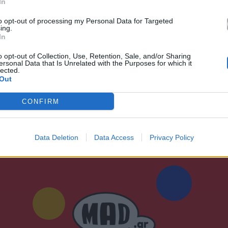
In
Ακούστε στο Spotify
to opt-out of processing my Personal Data for Targeted
ing.
In
o opt-out of Collection, Use, Retention, Sale, and/or Sharing
ersonal Data that Is Unrelated with the Purposes for which it
lected.
Out
CONFIRM
Data Deletion
Data Access
Privacy Policy