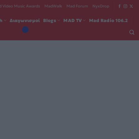
 Video Music Awards
MadWalk
Mad Forum
NyxDrop
ch
Διαγωνισμοί
Blogs
MAD TV
Mad Radio 106.2