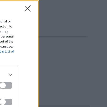
sonal or
ection to
ou may
 personal
out of the
 downstream
B’s List of
ronic, Pop.