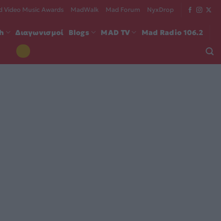
 Video Music Awards
MadWalk
Mad Forum
NyxDrop
ch
Διαγωνισμοί
Blogs
MAD TV
Mad Radio 106.2