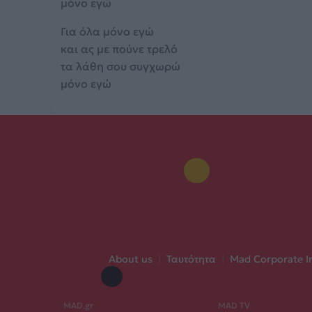
μόνο εγώ
Για όλα μόνο εγώ
και ας με πούνε τρελό
τα λάθη σου συγχωρώ
μόνο εγώ
About us
|
Ταυτότητα
|
Mad Corporate I
MAD.gr
MAD TV