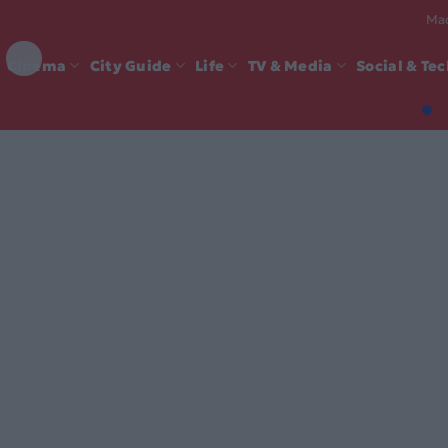
Mad
Cinema
City Guide
Life
TV & Media
Social & Te