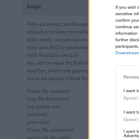
Στίχοι
If you wish 
sensitive in
confirm you
Πάλι με κάνεις και ξενυχτώ
continue se
παίρνεις το ύφος το σοβαρό
information 
πάλι πετάς υπονοούμενα κι αιχμές
further disc
participants
πάλι μου βάζεις τρικλοποδιές
Downstream 
πάλι θυμίζεις ωκεανό
και μέσ το κύμα θα βυθιστώ
αρχίζεις λόγια για χωρισμό
Persona
όμως αν φύγεις τελικά θέλω να δω
Ποιος θα ορκιστεί
I want t
πως θα θυσιαστεί
Opted 
για χατίρι σου
I want t
κανένας
Opted 
μόνο εγώ
Ποιος θα μοιραστεί
I want 
Advertis
χωρίς να πει γιατί