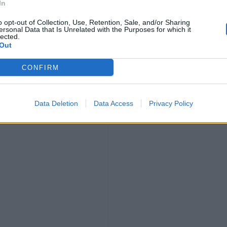
In
o opt-out of Collection, Use, Retention, Sale, and/or Sharing
ersonal Data that Is Unrelated with the Purposes for which it
lected.
Out
CONFIRM
Data Deletion
Data Access
Privacy Policy