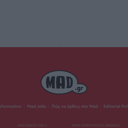
nformation
|
Mad Jobs
|
Πώς να έρθεις στο Mad
|
Editorial Pol
MAD RADIO 106,2
MAD VIDEO MUSIC AWARDS