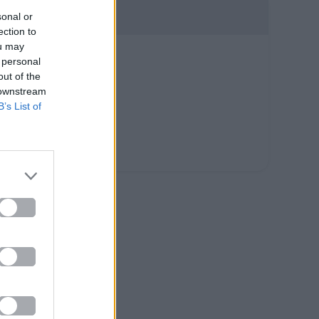
sonal or
ection to
ou may
 personal
out of the
 downstream
B’s List of