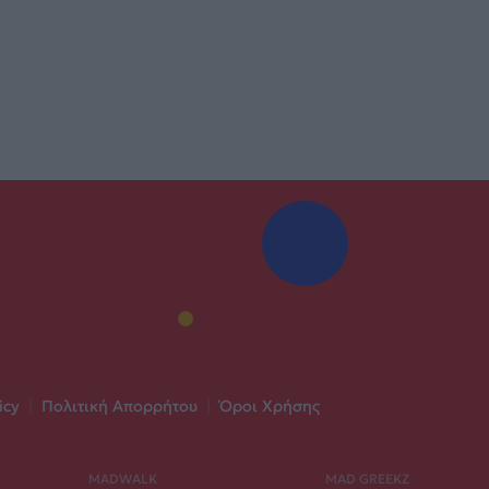
icy
|
Πολιτική Απορρήτου
|
Όροι Χρήσης
MADWALK
MAD GREEKZ