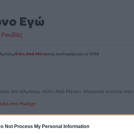
νο Εγώ
 Ρουβάς
Άλμπουμ
Κάτι Από Μένα
που κυκλοφόρησε το 1998
αι στο άλμπουμ «Κάτι Από Μένα». Μουσικά κινείται στο ύφ
λίδα στο Mad.gr
.
στο Mad.gr.
o Not Process My Personal Information