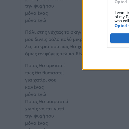
Opted 
την ψυχή του
μόνο ένας
I want t
of my P
μόνο εγώ
was col
Opted 
Πάλι στης νύχτας το σκηνικό
μου δίνεις ρόλο πολύ μικρό
λες μακριά σου πως θα χαθώ
όμως αν φύγεις τελικά θέλω να δω
Ποιος θα ορκιστεί
πως θα θυσιαστεί
για χατίρι σου
κανένας
μόνο εγώ
Ποιος θα μοιραστεί
χωρίς να πει γιατί
την ψυχή του
μόνο ένας