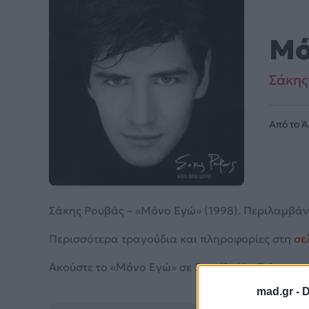
Μό
Σάκης
Από το 
Σάκης Ρουβάς – «Μόνο Εγώ» (1998). Περιλαμβάνετ
Περισσότερα τραγούδια και πληροφορίες στη
σε
Ακούστε το «Μόνο Εγώ» σε Spotify, YouTube και 
mad.gr -
D