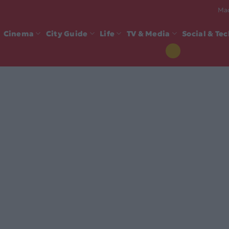
Mad
Cinema
City Guide
Life
TV & Media
Social & Te