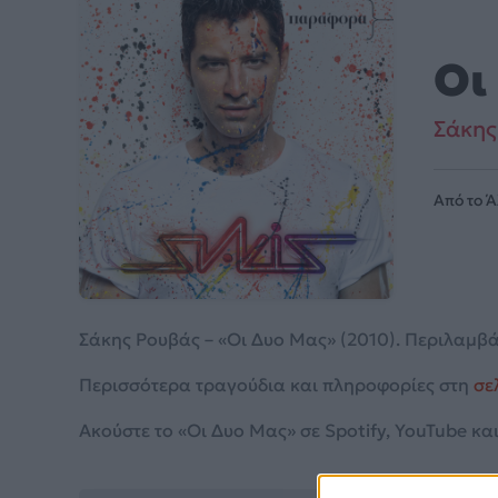
Οι
Σάκης
Από το 
Σάκης Ρουβάς – «Οι Δυο Μας» (2010). Περιλαμβά
Περισσότερα τραγούδια και πληροφορίες στη
σε
Ακούστε το «Οι Δυο Μας» σε Spotify, YouTube και