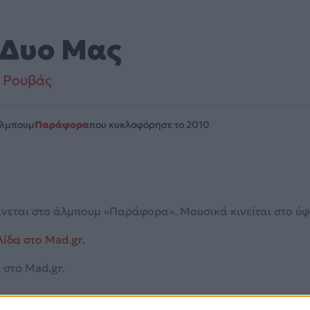
 Δυο Μας
 Ρουβάς
Άλμπουμ
Παράφορα
που κυκλοφόρησε το 2010
νεται στο άλμπουμ «Παράφορα». Μουσικά κινείται στο ύφος
λίδα στο Mad.gr
.
 στο Mad.gr.