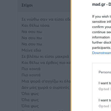
mad.gr -
D
Στίχοι
If you wish 
Σε νιώθω σαν να είσαι εδώ
sensitive in
Και θέλω τόσα
confirm you
Να σου πω
continue se
Να σου πω
information 
further disc
Να σου πω
participants
Μείνε εδώ
Downstream 
Σε βλέπω κι είσαι μακριά
Και θέλω να έρθεις πιο κοντά
Πιο κοντά
Persona
Πιο κοντά
Μια φορά σ'αγγίζω κι όλα είναι φως
I want t
Δεν μας χωρά ο ουρανός
Opted 
Όλα φως
Όλα φως
I want t
Όλα φως
Opted 