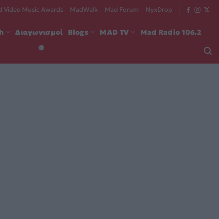
 Video Music Awards
MadWalk
Mad Forum
NyxDrop
ch
Διαγωνισμοί
Blogs
MAD TV
Mad Radio 106.2