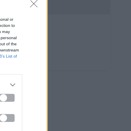
sonal or
ection to
ou may
 personal
out of the
 downstream
B’s List of