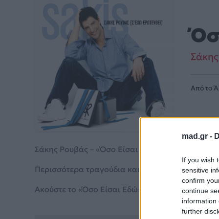
Όσ
Σάκης
Από το 
mad.gr -
D
Σάκης Ρουβάς – «Όσο Είσαι Εδώ» (2005). Περιλαμ
If you wish 
Περισσότερα τραγούδια και πληροφορίες στη
σε
sensitive in
confirm you
Ακούστε το «Όσο Είσαι Εδώ» σε Spotify, YouTube 
continue se
information 
further disc