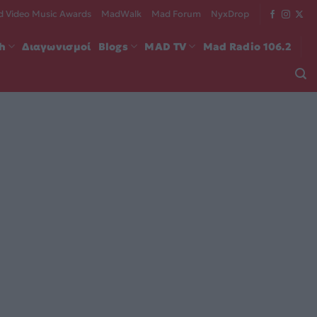
 Video Music Awards
MadWalk
Mad Forum
NyxDrop
ch
Διαγωνισμοί
Blogs
MAD TV
Mad Radio 106.2