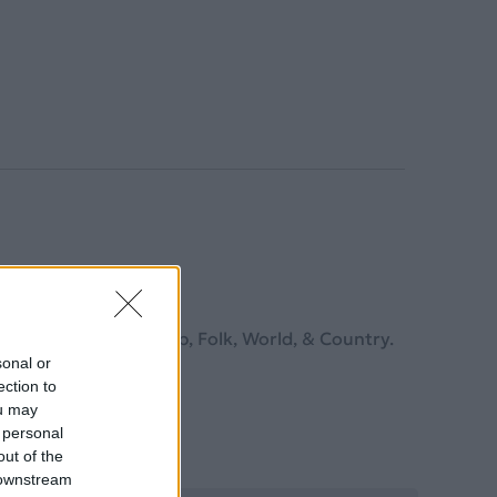
 στο ύφος Rock, Pop, Folk, World, & Country.
sonal or
ection to
ou may
 personal
out of the
 downstream