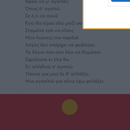
Αρκεί να μ' αγαπάς
Όπως σ' αγαπώ
Σε ό,τι σε πονά
Εγώ θα είμαι εδώ μαζί σου
Σταμάτα εσύ να κλαις
Μου λιώνεις την καρδιά
Λόγος δεν υπάρχει να φοβάσαι
Τα λόγια που σου λέω να θυμάσαι
Σφράγισα κι έλα δω
Στ' αλήθεια σ' αγαπώ
Τίποτα για μας δε θ' αλλάξει
Μια αγκαλιά για σένα έχω φυλάξει