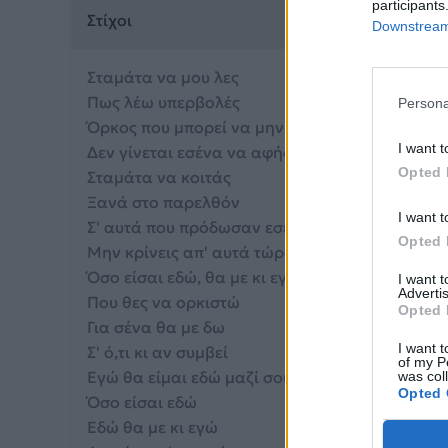
participants
Στίχοι
Downstream 
Σταμάτα να μου λες
Πως λέω υπερβολές
Persona
Όρκος που μπορεί να μην κρατήσω
I want t
Δεν γίνεται εσένα να αφήσω
Opted 
Σταμάτα να κοιτάς
Ξανά στο παρελθόν
I want t
Σ' αυτά που πρόδωσαν εσένα
Opted 
Μην κρίνεις απ' αυτά τώρα κι εμένα
Όσο είσαι εδώ, θα με κι εγώ
I want 
Advertis
Που θες να ορκιστώ
Opted 
Για σένα θα με δω
I want t
Σ' ό,τι κι αν συμβεί
of my P
Εγώ θα είμαι εδώ μαζί σου
was col
Opted 
Όσο είσαι εδώ
Εδώ θα με κι εγώ