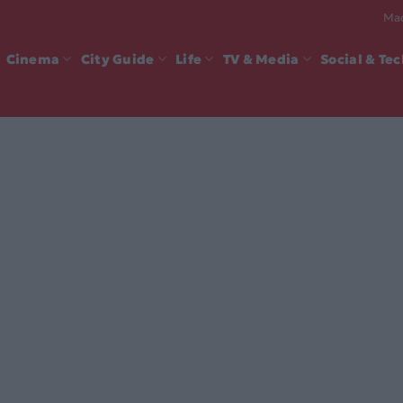
Mad
Cinema
City Guide
Life
TV & Media
Social & Te