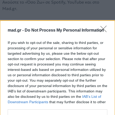
Ακούστε το «Όσο Ζω» σε Spotify, YouTube και στο
Mad.gr.
Στίχοι
mad.gr -
Do Not Process My Personal Information
If you wish to opt-out of the sale, sharing to third parties, or
Σταμάτα να μου λες
processing of your personal or sensitive information for
Πως λέω υπερβολές
targeted advertising by us, please use the below opt-out
Όρκους που μπορεί να μην κρατήσω
section to confirm your selection. Please note that after your
Δεν γίνεται εσένα να αφήσω
opt-out request is processed you may continue seeing
Σταμάτα να κοιτάς
interest-based ads based on personal information utilized by
us or personal information disclosed to third parties prior to
Ξανά στο παρελθόν
your opt-out. You may separately opt-out of the further
Σ' αυτά που πρόδωσαν εσένα
disclosure of your personal information by third parties on the
Μην κρίνεις απ' αυτά τώρα κι εμένα
IAB’s list of downstream participants. This information may
Όσο είσαι εδώ, θα με κι εγώ
also be disclosed by us to third parties on the
IAB’s List of
Που θες να ορκιστώ
Downstream Participants
that may further disclose it to other
third parties.
Για σένα θα με δω
Ό,τι κι αν συμβεί