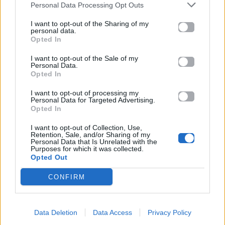
Personal Data Processing Opt Outs
Εγώ θα είμαι εδώ μαζί σου
Όσο είσαι εδώ
I want to opt-out of the Sharing of my
personal data.
Εδώ θα με κι εγώ
Opted In
Αρκεί να μ' αγαπάς
I want to opt-out of the Sale of my
Όπως σ' αγαπώ
Personal Data.
Σε ό,τι σε πονά
Opted In
Εγώ θα είμαι εδώ μαζί σου
I want to opt-out of processing my
Σταμάτα εσύ να κλαις
Personal Data for Targeted Advertising.
Opted In
Μου λιώνεις την καρδιά
Λόγος δεν υπάρχει να φοβάσε
I want to opt-out of Collection, Use,
Retention, Sale, and/or Sharing of my
Τα λόγια που σου λέω να θυμάσε
Personal Data that Is Unrelated with the
Στράτα κι έλα δω
Purposes for which it was collected.
Opted Out
Στ' αλήθεια σ' αγαπώ
Τίποτα για μας σε θ' αλλάξει
CONFIRM
Μια αγκαλιά για σένα έχω φυλάξει
Data Deletion
Data Access
Privacy Policy
Ακούστε στο Spotify