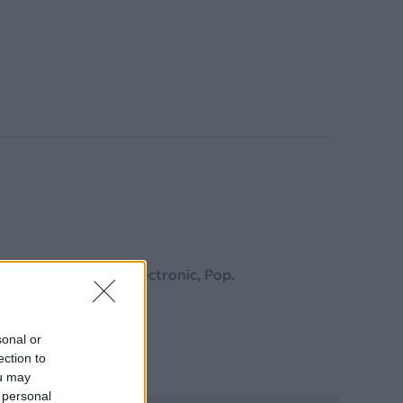
νείται στο ύφος Electronic, Pop.
sonal or
ection to
ou may
 personal