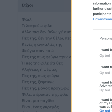
information 
Στίχοι
further disc
participants
Φάιλ
Downstream 
Τι λατρεύω φίλε
Άλλο πια δεν θέλω γι' αυτήν να ζω
Πες της, δεν την θέλω, πες της
Persona
Κενές η αγκαλιές της
I want t
Φεύγω πριν καώ
Opted 
Πες της πως φεύγω πριν να φύγει
Ή πες της φίλε ότι θες
I want t
Αλήθειες ή ψέφτες
Opted 
Πες της, πως φεύγω
Πες της, ξεφεύγω
I want 
Advertis
Πες της, μόνος προχωρώ
Opted 
Φίλε, ο έρωτάς της, φίλε
I want t
Είναι μια παγίδα
of my P
Είναι ένας γκρεμός
was col
Opted 