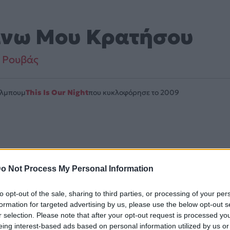
νω Μου Κρατήσου
 Ρουβάς
Άλμπουμ
This Is Our Night
που κυκλοφόρησε το 2009
ιλαμβάνεται στο άλμπουμ «This Is Our Night». Μουσικά κι
o Not Process My Personal Information
λίδα στο Mad.gr
.
to opt-out of the sale, sharing to third parties, or processing of your per
uTube και στο Mad.gr.
formation for targeted advertising by us, please use the below opt-out s
r selection. Please note that after your opt-out request is processed y
eing interest-based ads based on personal information utilized by us or