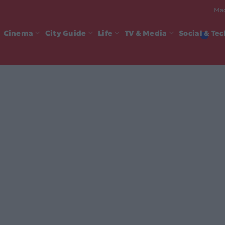
Mad
Cinema
City Guide
Life
TV & Media
Social & Te