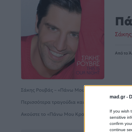
Πά
Σάκης
Από το 
Σάκης Ρουβάς – «Πάνω Μου Κρατήσου» (2009). Περ
mad.gr -
D
Περισσότερα τραγούδια και πληροφορίες στη
σε
If you wish 
Ακούστε το «Πάνω Μου Κρατήσου» σε Spotify, Yo
sensitive in
confirm you
continue se