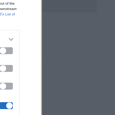
out of the
 downstream
B’s List of