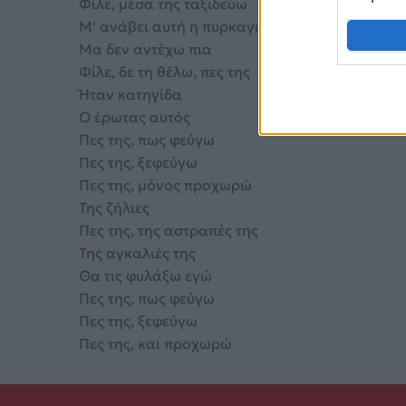
Φίλε, μέσα της ταξιδεύω
Μ' ανάβει αυτή η πυρκαγιά
Μα δεν αντέχω πια
Φίλε, δε τη θέλω, πες της
Ήταν κατηγίδα
Ο έρωτας αυτός
Πες της, πως φεύγω
Πες της, ξεφεύγω
Πες της, μόνος προχωρώ
Της ζήλιες
Πες της, της αστραπές της
Της αγκαλιές της
Θα τις φυλάξω εγώ
Πες της, πως φεύγω
Πες της, ξεφεύγω
Πες της, και προχωρώ