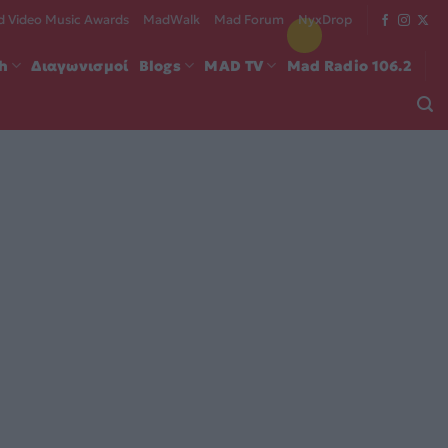
 Video Music Awards
MadWalk
Mad Forum
NyxDrop
ch
Διαγωνισμοί
Blogs
MAD TV
Mad Radio 106.2