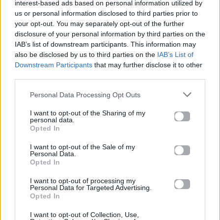
interest-based ads based on personal information utilized by
Πάρ’ τα
us or personal information disclosed to third parties prior to
Πάρ’ τα
your opt-out. You may separately opt-out of the further
Πάρ’ τα όλα εσύ
disclosure of your personal information by third parties on the
IAB’s list of downstream participants. This information may
Πως αντέχω
also be disclosed by us to third parties on the
IAB’s List of
Κι όλο τρέχω
Downstream Participants
that may further disclose it to other
Σαν σκυλάκι σου πιστό
third parties.
Επιμένεις
Personal Data Processing Opt Outs
Τα πάντα να μου παίρνεις
Χωρίς να λες “ευχαριστώ”
I want to opt-out of the Sharing of my
personal data.
Opted In
Πάρ’ τα
Την καρδιά και το μυαλό μου
I want to opt-out of the Sale of my
Personal Data.
Πάρ’ τα
Opted In
Την ψυχή και το κορμί μου
I want to opt-out of processing my
Πάρ’ τα
Personal Data for Targeted Advertising.
Ότι έχω και δεν έχω
Opted In
Πάρ’ τα
I want to opt-out of Collection, Use,
Πάρ’ τα