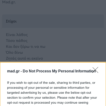
Mad.gr.
Στίχοι
Είναι λάθος
Τόσο πάθος
Και δεν ξέρω τι να πω
Όλο δίνω
Ζητάς αυτό κι εκείνο
Έχε χάρη που σ’ αγαπώ
mad.gr -
Do Not Process My Personal Information
Πάρ’ τα
Την καρδιά και το μυαλό μου
If you wish to opt-out of the sale, sharing to third parties, or
Πάρ’ τα
processing of your personal or sensitive information for
Την ψυχή και το κορμί μου
targeted advertising by us, please use the below opt-out
Πάρ’ τα
section to confirm your selection. Please note that after your
opt-out request is processed you may continue seeing
Ότι έχω και δεν έχω