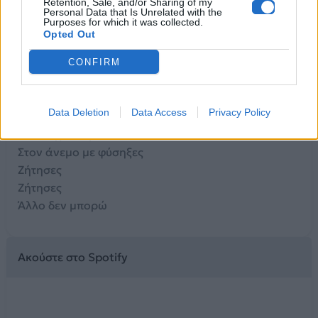
Retention, Sale, and/or Sharing of my
Personal Data that Is Unrelated with the
Πάρ’ τα όλα εσύ
Purposes for which it was collected.
Opted Out
Δε με πίστεψες
Με παγίδεψες
CONFIRM
Σαν αράχνη έστησες
Τριγύρω μου ιστό
Data Deletion
Data Access
Privacy Policy
Με πλήγωσες
Με πλήγωσες
Στον άνεμο με φύσηξες
Ζήτησες
Ζήτησες
Άλλο δεν μπορώ
Ακούστε στο Spotify