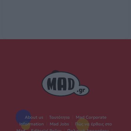
About us
|
Ταυτότητα
|
Mad Corporate
Information
|
Mad Jobs
|
Πώς να έρθεις στο
Mad
|
Editorial Policy
|
Πολιτική Απορρήτου
|