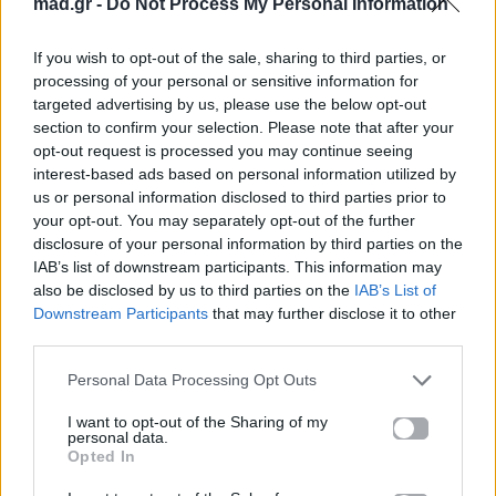
mad.gr -
Do Not Process My Personal Information
Ακούστε το «Ψεύτικα» σε Spotify, YouTube και στο
Mad.gr.
If you wish to opt-out of the sale, sharing to third parties, or
processing of your personal or sensitive information for
targeted advertising by us, please use the below opt-out
Στίχοι
section to confirm your selection. Please note that after your
opt-out request is processed you may continue seeing
interest-based ads based on personal information utilized by
Μωρό μου λες πως με λατρεύεις
us or personal information disclosed to third parties prior to
μετά μου φεύγεις και με τυραννάς
your opt-out. You may separately opt-out of the further
μ’ αφήνεις μόνο
disclosure of your personal information by third parties on the
IAB’s list of downstream participants. This information may
κι όταν πια γυρίζεις ειν’ αργά
also be disclosed by us to third parties on the
IAB’s List of
Downstream Participants
that may further disclose it to other
Και λες πως δε θα κάνεις λάθη
third parties.
πως δε θα φύγεις πια ποτέ ξανά
όμως το ξέρω
Personal Data Processing Opt Outs
πως χάνω τον καιρό μου γιατί απλά
I want to opt-out of the Sharing of my
personal data.
Είναι ψεύτικα, ψεύτικα
Opted In
τα λόγια σου είναι όλα ψεύτικα