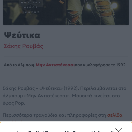
Ψεύτικα
Σάκης Ρουβάς
Από το Άλμπουμ
Μην Αντιστέκεσαι
που κυκλοφόρησε το 1992
Σάκης Ρουβάς – «Ψεύτικα» (1992). Περιλαμβάνεται στο
άλμπουμ «Μην Αντιστέκεσαι». Μουσικά κινείται στο
ύφος Pop.
Περισσότερα τραγούδια και πληροφορίες στη
σελίδα
στο Mad.gr
.