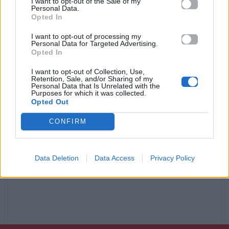
I want to opt-out of the Sale of my
ψεύτικα, ψεύτικα
Personal Data.
δε σε αντέχω πια, βαρέθηκα
Opted In
Κουράστηκα να σ’ αγαπάω
I want to opt-out of processing my
Personal Data for Targeted Advertising.
θ’ αλλάξω τρόπους, θα με δεις σκληρό
Opted In
και δε με νοιάζει
I want to opt-out of Collection, Use,
πως με διατάζει το μυαλό
Retention, Sale, and/or Sharing of my
Personal Data that Is Unrelated with the
Purposes for which it was collected.
Opted Out
Ακούστε στο Spotify
CONFIRM
Data Deletion
Data Access
Privacy Policy