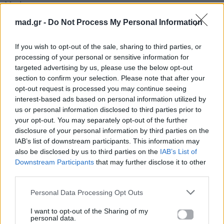
Mad.gr.
mad.gr -
Do Not Process My Personal Information
Στίχοι
If you wish to opt-out of the sale, sharing to third parties, or
processing of your personal or sensitive information for
targeted advertising by us, please use the below opt-out
Πάλι μαζεύεις τα πραγματάκια σου
section to confirm your selection. Please note that after your
κι εγκαταλείπεις τα φιλαράκια σου
opt-out request is processed you may continue seeing
interest-based ads based on personal information utilized by
Όμως αν μείνεις στο δρόμο
us or personal information disclosed to third parties prior to
πάλι δε σε γλιτώνω
your opt-out. You may separately opt-out of the further
disclosure of your personal information by third parties on the
Η ρεζέρβα σου,
IAB’s list of downstream participants. This information may
δε θα είμαι άλλο πια
also be disclosed by us to third parties on the
IAB’s List of
Downstream Participants
that may further disclose it to other
η ρεζέρβα σου,
third parties.
ποτέ μου, ποτέ ξανά
η ρεζέρβα σου
Personal Data Processing Opt Outs
βάλε  βγάλε στο καπό
I want to opt-out of the Sharing of my
δε σου ξαναλέει: «Σ’ αγαπώ»
personal data.