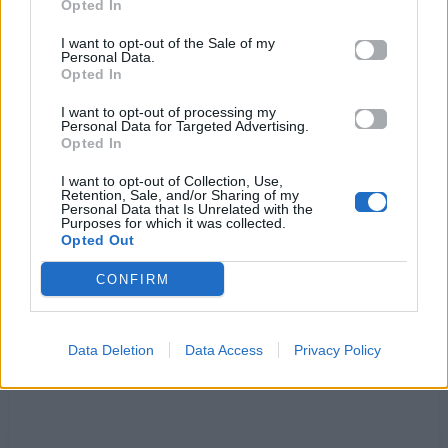
Opted In
Σ’ έχει κουράσει ο τρόπος που αγαπώ
I want to opt-out of the Sale of my
θέλεις να ψάξεις κάτι πιο ερωτικό
Personal Data.
Opted In
Μα όταν τελειώσουν οι γλύκες
θα καταλάβεις τι είχες
I want to opt-out of processing my
Personal Data for Targeted Advertising.
Opted In
Θα `ρθει μια μέρα, θυμήσου
που όλα θα μοιάζουν γκρι και ξένα
I want to opt-out of Collection, Use,
Retention, Sale, and/or Sharing of my
θα `ρθει μια μέρα, θυμήσου
Personal Data that Is Unrelated with the
Purposes for which it was collected.
θα ψάχνεις και πάλι εμένα
Opted Out
CONFIRM
Ακούστε στο Spotify
Data Deletion
Data Access
Privacy Policy