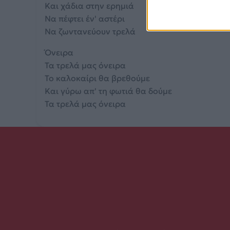
Και χάδια στην ερημιά
Να πέφτει έν' αστέρι
Να ζωντανεύουν τρελά
Όνειρα
Τα τρελά μας όνειρα
Το καλοκαίρι θα βρεθούμε
Και γύρω απ' τη φωτιά θα δούμε
Τα τρελά μας όνειρα