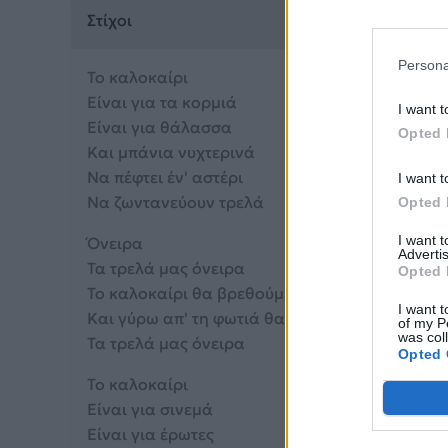
Στίχοι
Persona
Το καλοκαίρι
Είναι για τα κορμιά
I want t
Είναι για θάλασσα
Opted 
Και μπάνια νυχτερινά
Να πέφτει έν' αστέρι
I want t
Να ζωντανεύουν τρελά
Opted 
I want 
Όνειρα
Advertis
Τα τρελά μας όνειρα
Opted 
Το καλοκαίρι θα βρεθούμε
I want t
Και γύρω απ' τη φωτιά θα δούμε
of my P
was col
Τα τρελά μας όνειρα
Opted 
Το καλοκαίρι
Είναι για σινεμά
Είναι για έρωτες