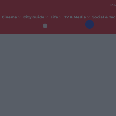
Mad
Cinema
City Guide
Life
TV & Media
Social & Te