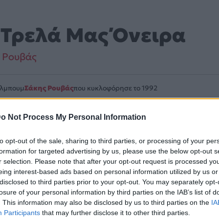
 Τρελά Μας Όνειρα
 Ρουβάς
Άλμπουμ
Σάκης Ρουβάς
που κυκλοφόρησε το 1992
o Not Process My Personal Information
to opt-out of the sale, sharing to third parties, or processing of your per
εριλαμβάνεται στο άλμπουμ «Σάκης Ρουβάς». Μουσικά κινε
formation for targeted advertising by us, please use the below opt-out s
r selection. Please note that after your opt-out request is processed y
λίδα στο Mad.gr
.
eing interest-based ads based on personal information utilized by us or
disclosed to third parties prior to your opt-out. You may separately opt-
ouTube και στο Mad.gr.
losure of your personal information by third parties on the IAB’s list of
. This information may also be disclosed by us to third parties on the
IA
Participants
that may further disclose it to other third parties.