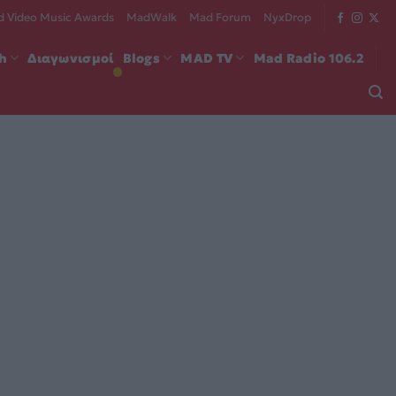
 Video Music Awards
MadWalk
Mad Forum
NyxDrop
ch
Διαγωνισμοί
Blogs
MAD TV
Mad Radio 106.2