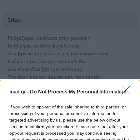
Στίχοι
Ρυθμίζομαι απόλυτα στην μουσική
Βυθίζομαι σε δίνη ψυχεδελική
Δεν βρίσκομαι ακόμα μες τον κόσμο αυτό
Εσένα περιμένω για να συνδεθώ
Δεν είναι όλα ζήτημα επιλογής
Την τύχη και τον έρωτα μην προκαλείς
Ακόμα και για το επόμενο λεπτό
mad.gr -
Do Not Process My Personal Information
Δεν είναι καν προβλέψιμο ούτε κι αυτό
Μην με κάνεις να τρελάθω
If you wish to opt-out of the sale, sharing to third parties, or
Χάνεσαι, χορεύεις στον ρυθμό
processing of your personal or sensitive information for
Δυο βήματα ποιο κοντά, ένα πίσω
targeted advertising by us, please use the below opt-out
Σαν να ήτανε ταγκό
section to confirm your selection. Please note that after your
Μην με κάνεις να τρελάθω
opt-out request is processed you may continue seeing
Χάνεσαι, χορεύεις στον ρυθμό
interest-based ads based on personal information utilized by