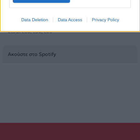
Κάθε στιγμή, κάθε ζωή
Κράτα με κι άλλο, μη σταματάς
Το έργο παίζεται για μας
Data Deletion
Data Access
Privacy Policy
Όλα όσα έχω ονειρευτεί
Είσαι εσύ, εσύ, εσύ
Ακούστε στο Spotify