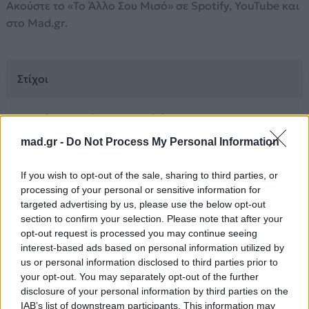
Ακούστε το «Το Άλλο Σου Μισό» σε Spotify, YouTube και
στο Mad.gr.
Στίχοι
Δεν είναι ο τρόπος που μιλάς
Δεν είναι ο τρόπος που γελάς
mad.gr -
Do Not Process My Personal Information
Είναι ακόμα πιο μικρό
Πέφτει η σκιά σου σιωπηλή
If you wish to opt-out of the sale, sharing to third parties, or
Κι όπως κοιτάζω τη μορφή
processing of your personal or sensitive information for
Τέχνη μου φέρνει στο μυαλό
targeted advertising by us, please use the below opt-out
section to confirm your selection. Please note that after your
Πάρε με απ' το χέρι
opt-out request is processed you may continue seeing
Οδήγησε με στο χορό
interest-based ads based on personal information utilized by
Για να σου δείξω όσα δεν μπορώ να πω
us or personal information disclosed to third parties prior to
Φίλα με κι άλλο, μη σταματάς
your opt-out. You may separately opt-out of the further
Τ' αστέρια άναψαν για μας
disclosure of your personal information by third parties on the
IAB’s list of downstream participants. This information may
Έτσι να μείνουμε μαζί