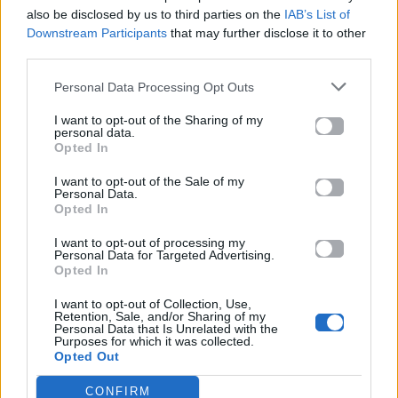
also be disclosed by us to third parties on the
IAB’s List of
Κάθε στιγμή, κάθε ζωή
Downstream Participants
that may further disclose it to other
Κράτα με κι άλλο, μη σταματάς
third parties.
Το έργο παίζεται για μας
Όλα όσα έχω ονειρευτεί
Personal Data Processing Opt Outs
Είσαι εσύ, εσύ, εσύ
I want to opt-out of the Sharing of my
Κι όταν ο ύπνος σε καλεί
personal data.
Opted In
Κάθομαι ξύπνιος δίπλα, εκεί
Και σε θαυμάζω μόνος
I want to opt-out of the Sale of my
Personal Data.
Κάθε σου παραμύθι
Opted In
Και κάθε νάζι σου γλυκό
Ρίχνει στη νύχτα λίγο φως
I want to opt-out of processing my
Personal Data for Targeted Advertising.
Πάρε με απ' το χέρι
Opted In
Οδήγησε με στο χορό
I want to opt-out of Collection, Use,
Για να σου δείξω όσα δεν μπορώ να πω
Retention, Sale, and/or Sharing of my
Personal Data that Is Unrelated with the
Φίλα με κι άλλο, μη σταματάς
Purposes for which it was collected.
Τ' αστέρια άναψαν για μας
Opted Out
Έτσι να μείνουμε μαζί
CONFIRM