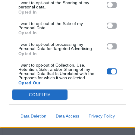
I want to opt-out of the Sharing of my
Συνέχεια συνέχεια
personal data.
Opted In
Ξέρω πόσο μ' αγαπάς καρδιά μου
Μα όλο σε πληγώνω άθελά μου
I want to opt-out of the Sale of my
Personal Data.
Δυστυχώς δυστυχώς
Opted In
Κάποιος τρόπος πρέπει να υπάρχει
Πρέπει να τον βρούμε για να 'χει
I want to opt-out of processing my
Personal Data for Targeted Advertising.
Πιθανότητες να κρατήσει
Opted In
Η αγάπη μας
I want to opt-out of Collection, Use,
Κάποιος τρόπος πρέπει να υπάρχει
Retention, Sale, and/or Sharing of my
Personal Data that Is Unrelated with the
Αμαρτία θα 'ναι αν δεν θα 'χει
Purposes for which it was collected.
Άδοξο στο τέλος φινάλε
Opted Out
Η αγάπη μας
CONFIRM
Ακούστε στο Spotify
Data Deletion
Data Access
Privacy Policy