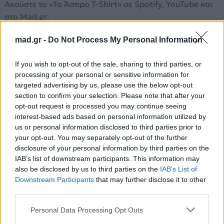
Ακούστε το «Το Άσπρο T-Shirt» σε Spotify, YouTube και
στο Mad.gr.
mad.gr -
Do Not Process My Personal Information
Στίχοι
If you wish to opt-out of the sale, sharing to third parties, or
processing of your personal or sensitive information for
Με τη σχέση μας έχω απορήσει
targeted advertising by us, please use the below opt-out
section to confirm your selection. Please note that after your
Κάποιος θα ήθελα να μου εξηγήσει
opt-out request is processed you may continue seeing
Τι μπορεί να 'ναι αυτό
interest-based ads based on personal information utilized by
Απ' την μια μαζί λεπτό δεν ζούμε
us or personal information disclosed to third parties prior to
Κι απ' την άλλη χώρια δεν μπορούμε
your opt-out. You may separately opt-out of the further
Τι μπορεί να 'ναι αυτό
disclosure of your personal information by third parties on the
IAB’s list of downstream participants. This information may
Άσπρο εσύ μαύρο εγώ
also be disclosed by us to third parties on the
IAB’s List of
Πού θα πάει πες μου αυτό
Downstream Participants
that may further disclose it to other
Μ' αγαπάς σε μισώ
third parties.
Με μισείς σ' αγαπώ
Ξέρεις ότι ζω για σένα μόνο
Personal Data Processing Opt Outs
Μα με κάνεις να το μετανιώνω