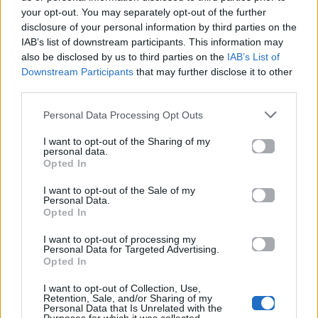
έχω δώσει
your opt-out. You may separately opt-out of the further
κι όσοι μ’ έχουν πληγώσει με συνείδηση ήσυχη ζουν
disclosure of your personal information by third parties on the
IAB’s list of downstream participants. This information may
Μια ζωή εξαίρεση στους κανόνες δεν είχα βρει
also be disclosed by us to third parties on the
IAB’s List of
μα η ζωή που τώρα μπροστά μου ανοίγεται
Downstream Participants
that may further disclose it to other
third parties.
δε θα `ναι ίδια ζωή
επειδή αισθάνομαι πιο δυνατή
Personal Data Processing Opt Outs
Και με θυσίες στις εμπειρίες θέλω τώρα να χαθώ
I want to opt-out of the Sharing of my
personal data.
Δε με νοιάζει αν σε δουν το πρωί που θα φύγεις σαν
Opted In
κλέφτης
και μη γίνεσαι ψεύτης το ξέρουν πως μένεις αλλού
I want to opt-out of the Sale of my
Personal Data.
Δε με νοιάζει αν μας δουν γιατί σ’ όσους χρωστώ
Opted In
έχω δώσει
I want to opt-out of processing my
κι όσοι μ’ έχουν πληγώσει με συνείδηση ήσυχη ζουν
Personal Data for Targeted Advertising.
Opted In
Δε με νοιάζει αν σε δουν το πρωί που θα φύγεις σαν
I want to opt-out of Collection, Use,
κλέφτης
Retention, Sale, and/or Sharing of my
και μη γίνεσαι ψεύτης το ξέρουν πως μένεις αλλού
Personal Data that Is Unrelated with the