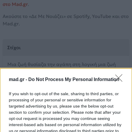
στο Mad.gr
.
Ακούστε το «Δε Με Νοιάζει» σε Spotify, YouTube και στο
Mad.gr.
Στίχοι
Μια ζωή θυσίαζα την αγάπη στη λογική μια ζωή
αυτοί που σαν φίλοι
συστήνονταν μου έλεγαν τι είναι
mad.gr -
Do Not Process My Personal Information
σωστό κι έτσι εγώ δεν έμαθα τι είναι κακό
Για εμπειρίες στις αμαρτίες τώρα ψάχνω κι ας καώ
If you wish to opt-out of the sale, sharing to third parties, or
processing of your personal or sensitive information for
Δε με νοιάζει αν σε δουν το πρωί που θα φύγεις σαν
targeted advertising by us, please use the below opt-out
section to confirm your selection. Please note that after your
κλέφτης
opt-out request is processed you may continue seeing
και μη γίνεσαι ψεύτης το ξέρουν πως μένεις αλλού
interest-based ads based on personal information utilized by
Δε με νοιάζει αν μας δουν γιατί σ’ όσους χρωστώ
us or personal information disclosed to third parties prior to