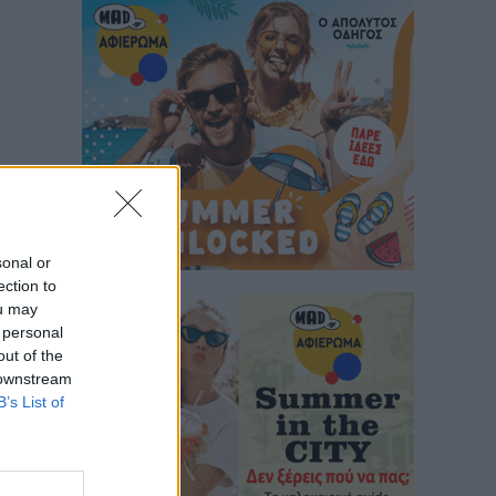
sonal or
ection to
ou may
 personal
out of the
 downstream
B’s List of