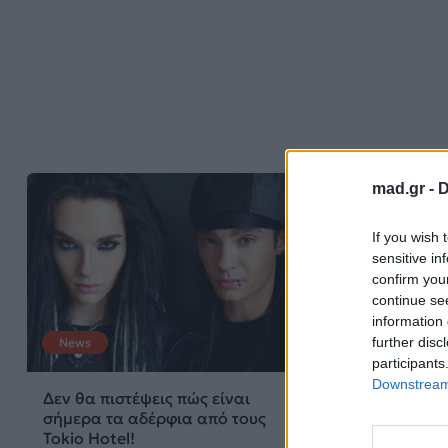
mad.gr -
D
If you wish 
sensitive in
confirm you
continue se
information 
further disc
News
News
participants
Downstream 
Δεν θα πιστέψεις πώς είναι
Έτσι είναι σήμ
σήμερα τα αδέρφια από τους
Κώνστα – Η σπ
Tokio Hotel!
της μετά από κ