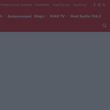
 Video Music Awards
MadWalk
Mad Forum
NyxDrop
ch
Διαγωνισμοί
Blogs
MAD TV
Mad Radio 106.2