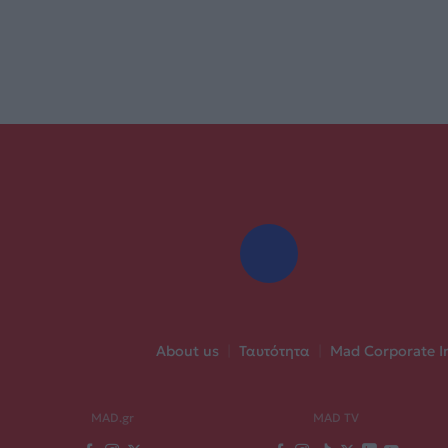
About us
|
Ταυτότητα
|
Mad Corporate I
MAD.gr
MAD TV