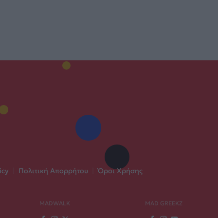
icy
|
Πολιτική Απορρήτου
|
Όροι Χρήσης
MADWALK
MAD GREEKZ