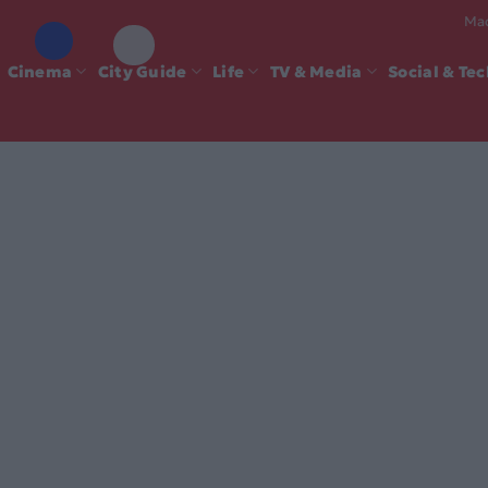
Mad
Cinema
City Guide
Life
TV & Media
Social & Te