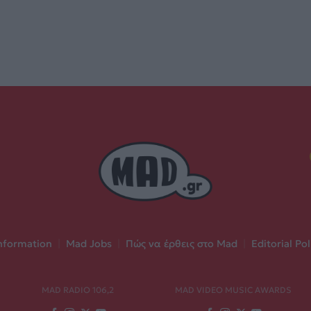
nformation
|
Mad Jobs
|
Πώς να έρθεις στο Mad
|
Editorial Pol
MAD RADIO 106,2
MAD VIDEO MUSIC AWARDS