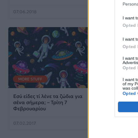
Persona
07.06.2018
19.10.2017
I want t
Opted 
I want t
Opted 
I want 
Advertis
Opted 
MORE STUFF
I want t
of my P
was col
Opted 
Εσύ είδες τί λένε τα ζώδια για
σένα σήμερα; – Τρίτη 7
Φεβρουαρίου
07.02.2017