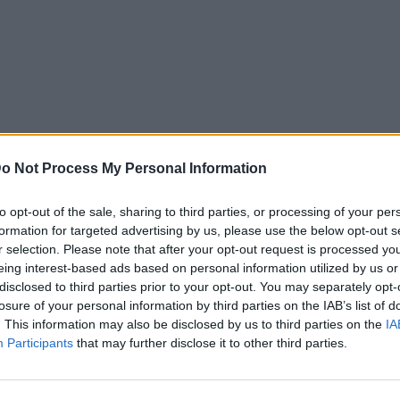
o Not Process My Personal Information
to opt-out of the sale, sharing to third parties, or processing of your per
formation for targeted advertising by us, please use the below opt-out s
r selection. Please note that after your opt-out request is processed y
eing interest-based ads based on personal information utilized by us or
disclosed to third parties prior to your opt-out. You may separately opt-
losure of your personal information by third parties on the IAB’s list of
News
. This information may also be disclosed by us to third parties on the
IA
Participants
that may further disclose it to other third parties.
ερα η Ντίνα
Δείτε πως είναι σήμερα η
άνια εμφάνισή
κόρη της Ζουμπουλίας από το
αιρό
Παρά Πέντε!