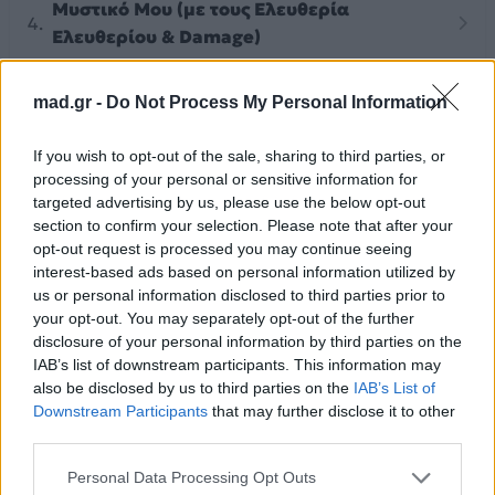
Μυστικό Μου (με τους Ελευθερία
Ελευθερίου & Damage)
Το Γνωρίζω 2012 (με τους Zan Batist &
mad.gr -
Do Not Process My Personal Information
Ablaze)
If you wish to opt-out of the sale, sharing to third parties, or
processing of your personal or sensitive information for
Κάτι Μοναδικό (feat. Ελισάβετ Σπανού)
targeted advertising by us, please use the below opt-out
section to confirm your selection. Please note that after your
opt-out request is processed you may continue seeing
Εντάξει (feat. Antonis Remos)
interest-based ads based on personal information utilized by
us or personal information disclosed to third parties prior to
your opt-out. You may separately opt-out of the further
D.N.T. (Δεν Νιώθω Τίποτα)
disclosure of your personal information by third parties on the
IAB’s list of downstream participants. This information may
Κάνε Την Αρχή (feat. Maria Makri)
also be disclosed by us to third parties on the
IAB’s List of
Downstream Participants
that may further disclose it to other
third parties.
Βήματα
Personal Data Processing Opt Outs