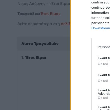
confirm you
Νίκος Απέργης – «Έτσι Είμαι» (2026). Μουσικά κιν
continue se
information 
Τραγούδια:
Έτσι Είμαι
further disc
participants
Δείτε περισσότερα στη
σελίδα στο Mad.gr
.
Downstream 
Λίστα Τραγουδιών
Persona
Έτσι Είμαι
I want t
Opted 
I want t
Opted 
I want 
Advertis
Opted 
I want t