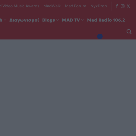
 Video Music Awards
MadWalk
Mad Forum
NyxDrop
ch
Διαγωνισμοί
Blogs
MAD TV
Mad Radio 106.2