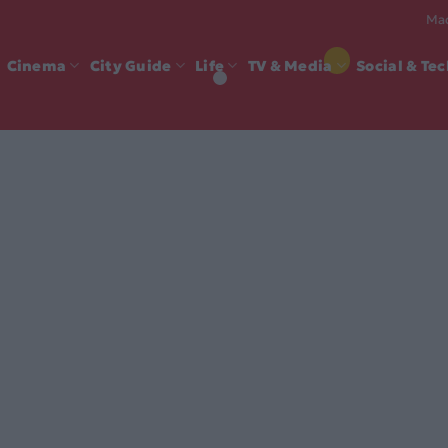
Mad
Cinema
City Guide
Life
TV & Media
Social & Te