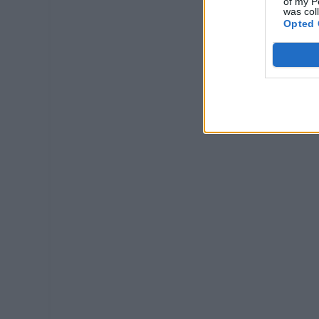
of my P
was col
Opted 