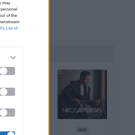
ou may
 personal
out of the
 downstream
B’s List of
λιτέχνη
2026
2025