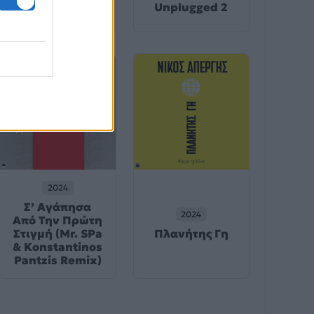
Αυτά τα Χείλη
Unplugged 2
(Live)
2024
Σ’ Αγάπησα
2024
Από Την Πρώτη
Στιγμή (Mr. SPa
Πλανήτης Γη
& Konstantinos
Pantzis Remix)