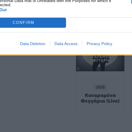
Το Μεγάλο Πιτς
ersonal Data that Is Unrelated with the Purposes for which it
lected.
Πάρτι
Out
CONFIRM
Data Deletion
Data Access
Privacy Policy
2025
Καταραμένα
Φεγγάρια (Live)