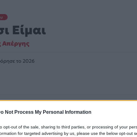
υμ
σι Είμαι
ς Απέργης
όρησε το 2026
o Not Process My Personal Information
to opt-out of the sale, sharing to third parties, or processing of your per
formation for targeted advertising by us, please use the below opt-out s