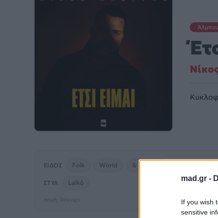
Άλμπο
Έτ
Νίκο
Κυκλοφ
Folk
World
& Country
ΕΊΔΟΣ
mad.gr -
D
Laïkó
ΣΤΥΛ
πηγή: Discogs
If you wish 
sensitive in