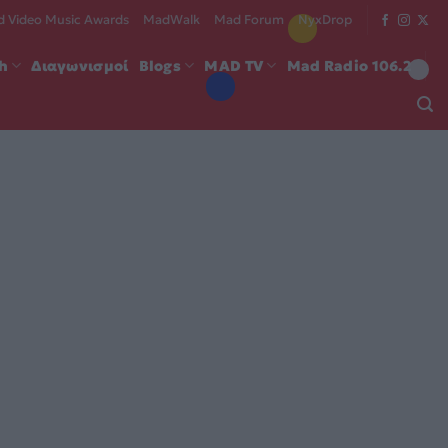
 Video Music Awards
MadWalk
Mad Forum
NyxDrop
ch
Διαγωνισμοί
Blogs
MAD TV
Mad Radio 106.2