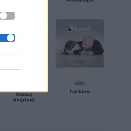
λατρεύω
2024
Πριν Σε
2024
Γνωρίσω (Τα
Για Σένα
Κακώς
Κείμενα)