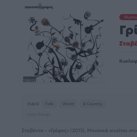
Άλμπο
Γρ
Σταβ
Κυκλοφ
Folk
World
& Country
ΕΊΔΟΣ
πηγή: Discogs
Σταβέντο – «Γρίφος» (2015). Μουσικά κινείται στο