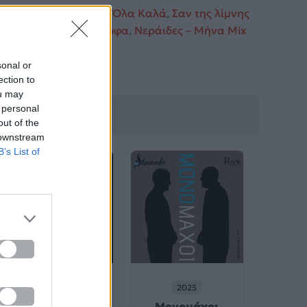
 Ωμέγα
,
Μη μου ζητάς
,
Όλα Καλά
,
Σαν της λίμνης
ίτα
,
Μάτια Μου Όμορφα
,
Νεράιδες – Μήνα Mix
sonal or
ection to
ou may
 personal
λιτέχνη
out of the
 downstream
B’s List of
2025
2025
Για σένα που
Μονομάχοι