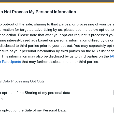
Και Όλα Μοιάζουν
,
Από το Α ως το Ω – Από το Άλφα ως το
ι
,
Κρυφή Ελπίδα
,
Ψυχή Μου Βάστα
,
Πόσο ακόμα
,
Μείνε
,
Κο
o Not Process My Personal Information
to opt-out of the sale, sharing to third parties, or processing of your per
formation for targeted advertising by us, please use the below opt-out s
r selection. Please note that after your opt-out request is processed y
eing interest-based ads based on personal information utilized by us or
Άλλα Άλμπουμ του Καλ
disclosed to third parties prior to your opt-out. You may separately opt-
losure of your personal information by third parties on the IAB’s list of
. This information may also be disclosed by us to third parties on the
IA
Participants
that may further disclose it to other third parties.
l Data Processing Opt Outs
o opt-out of the Sharing of my personal data.
In
2026
o opt-out of the Sale of my Personal Data.
10 Λέξεις