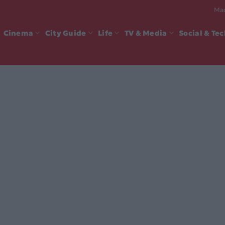
Mad
Cinema
City Guide
Life
TV & Media
Social & Te