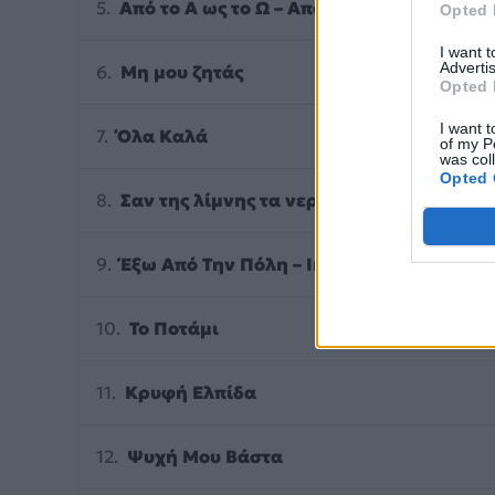
Από το Α ως το Ω – Από το Άλφα ως το Ωμ
Opted 
I want 
Advertis
Μη μου ζητάς
Opted 
I want t
Όλα Καλά
of my P
was col
Opted 
Σαν της λίμνης τα νερά
Έξω Από Την Πόλη – Interlude
Το Ποτάμι
Κρυφή Ελπίδα
Ψυχή Μου Βάστα