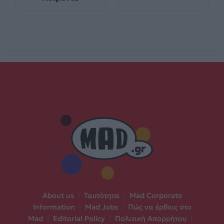
About us
|
Ταυτότητα
|
Mad Corporate
Information
|
Mad Jobs
|
Πώς να έρθεις στο
Mad
|
Editorial Policy
|
Πολιτική Απορρήτου
|