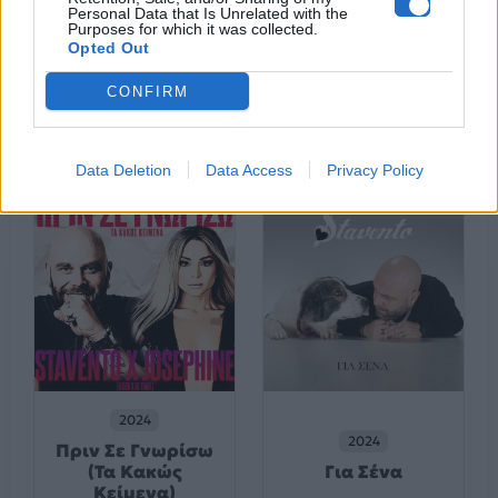
Personal Data that Is Unrelated with the
Purposes for which it was collected.
Opted Out
CONFIRM
2025
2024
Μονομάχοι
Χειρονομίδα
Data Deletion
Data Access
Privacy Policy
2024
2024
Πριν Σε Γνωρίσω
(Τα Κακώς
Για Σένα
Κείμενα)