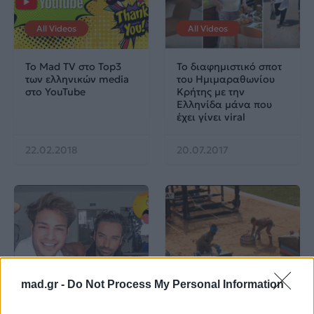
All Videos
All Videos
Το Mad TV στο Top3
Το διαφημιστικό σποτ
των ελληνικών media
του Ημιμαραθωνίου
στο YouTube
Κρήτης με την
Eλληνίδα μάνα που
έχει γίνει viral
22.02.2018
20.07.2017
All Videos
All Videos
mad.gr -
Do Not Process My Personal Information
Ο Σπύρος Σαμοΐλης
Survivor: Σάλος με το