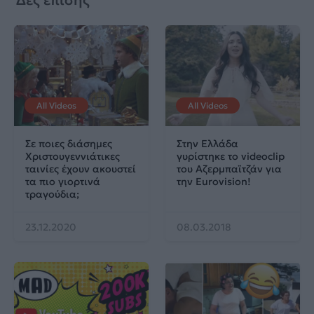
Δες επίσης
All Videos
All Videos
Σε ποιες διάσημες
Στην Ελλάδα
Χριστουγεννιάτικες
γυρίστηκε το videoclip
ταινίες έχουν ακουστεί
του Αζερμπαϊτζάν για
τα πιο γιορτινά
την Eurovision!
τραγούδια;
23.12.2020
08.03.2018