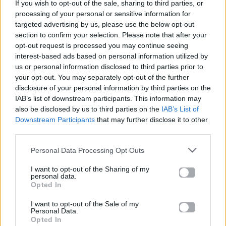
κάνει push ups!
βίντεο από το
If you wish to opt-out of the sale, sharing to third parties, or
αγώνισμα της
processing of your personal or sensitive information for
Κυριακής – Υπήρξε
targeted advertising by us, please use the below opt-out
παραβίαση κανόνων;
section to confirm your selection. Please note that after your
opt-out request is processed you may continue seeing
29.06.2017
26.06.2017
interest-based ads based on personal information utilized by
us or personal information disclosed to third parties prior to
your opt-out. You may separately opt-out of the further
disclosure of your personal information by third parties on the
IAB’s list of downstream participants. This information may
also be disclosed by us to third parties on the
IAB’s List of
Downstream Participants
that may further disclose it to other
third parties.
All Videos
All Videos
Personal Data Processing Opt Outs
H διπλή γκάφα του
Αυτός ο άνθρωπος
I want to opt-out of the Sharing of my
Ντάνου στο Survivor
κλείστηκε δεμένος
personal data.
που δεν πρόσεξε
μέσα σε ένα πλυντήριο
Opted In
(σχεδόν) κανείς!
και κατάφερε να
αποδράσει.
I want to opt-out of the Sale of my
Personal Data.
Opted In
25.05.2017
27.04.2017