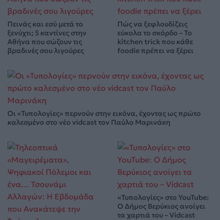
Πεινάς και εσύ μετά το
Πώς να ξεφλουδίζεις
ξενύχτι; 5 καντίνες στην
εύκολα το σκόρδο – Το
Αθήνα που σώζουν τις
kitchen trick που κάθε
βραδινές σου λιγούρες
foodie πρέπει να ξέρει
Οι «Τυπολογίες» περνούν στην εικόνα, έχοντας ως πρώτο
καλεσμένο στο νέο vidcast τον Παύλο Μαρινάκη
«Τυπολογίες» στο YouTube:
Ο Δήμος Βερύκιος ανοίγει
τα χαρτιά του – Vidcast