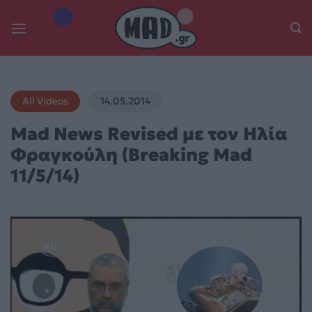
Skip
to
content
All Videos
14.05.2014
Mad News Revised με τον Ηλία
Φραγκούλη (Breaking Mad
11/5/14)