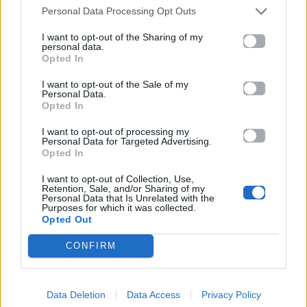
Personal Data Processing Opt Outs
I want to opt-out of the Sharing of my
personal data.
Opted In
All Videos
All Videos
I want to opt-out of the Sale of my
Personal Data.
H διπλή γκάφα του
Αυτός ο άνθρωπος
Opted In
Ντάνου στο Survivor
κλείστηκε δεμένος
που δεν πρόσεξε
μέσα σε ένα πλυντήριο
I want to opt-out of processing my
(σχεδόν) κανείς!
και κατάφερε να
Personal Data for Targeted Advertising.
αποδράσει.
Opted In
I want to opt-out of Collection, Use,
25.05.2017
27.04.2017
Retention, Sale, and/or Sharing of my
Personal Data that Is Unrelated with the
Purposes for which it was collected.
Opted Out
CONFIRM
Data Deletion
Data Access
Privacy Policy