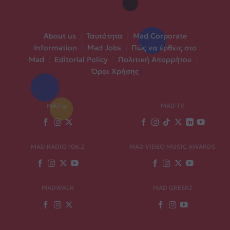
About us
|
Ταυτότητα
|
Mad Corporate
Information
|
Mad Jobs
|
Πώς να έρθεις στο
Mad
|
Editorial Policy
|
Πολιτική Απορρήτου
|
Όροι Χρήσης
MAD.gr
MAD TV
MAD RADIO 106,2
MAD VIDEO MUSIC AWARDS
MADWALK
MAD GREEKZ