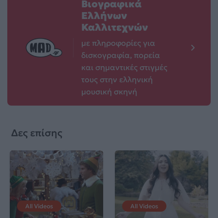
Βιογραφικά
Ελλήνων
Καλλιτεχνών
με πληροφορίες για
δισκογραφία, πορεία
και σημαντικές στιγμές
τους στην ελληνική
μουσική σκηνή
Δες επίσης
All Videos
All Videos