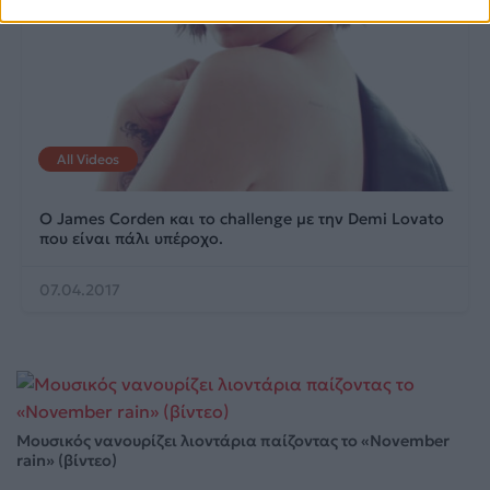
All Videos
Ο James Corden και το challenge με την Demi Lovato
που είναι πάλι υπέροχο.
07.04.2017
Μουσικός νανουρίζει λιοντάρια παίζοντας το «November
rain» (βίντεο)