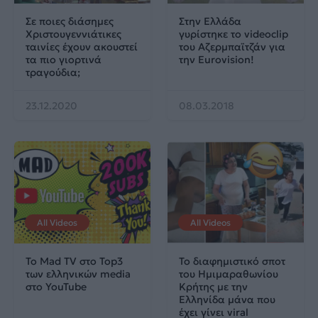
Σε ποιες διάσημες
Στην Ελλάδα
Χριστουγεννιάτικες
γυρίστηκε το videoclip
ταινίες έχουν ακουστεί
του Αζερμπαϊτζάν για
τα πιο γιορτινά
την Eurovision!
τραγούδια;
23.12.2020
08.03.2018
All Videos
All Videos
Το Mad TV στο Top3
Το διαφημιστικό σποτ
των ελληνικών media
του Ημιμαραθωνίου
στο YouTube
Κρήτης με την
Eλληνίδα μάνα που
έχει γίνει viral