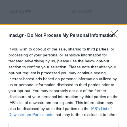
22.02.2018
20.07.2017
mad.gr -
Do Not Process My Personal Information
If you wish to opt-out of the sale, sharing to third parties, or
processing of your personal or sensitive information for
All Videos
All Videos
targeted advertising by us, please use the below opt-out
section to confirm your selection. Please note that after your
opt-out request is processed you may continue seeing
Ο Σπύρος Σαμοΐλης
Survivor: Σάλος με το
κάνει push ups!
βίντεο από το
interest-based ads based on personal information utilized by
αγώνισμα της
us or personal information disclosed to third parties prior to
Κυριακής – Υπήρξε
your opt-out. You may separately opt-out of the further
παραβίαση κανόνων;
disclosure of your personal information by third parties on the
IAB’s list of downstream participants. This information may
29.06.2017
26.06.2017
also be disclosed by us to third parties on the
IAB’s List of
Downstream Participants
that may further disclose it to other
third parties.