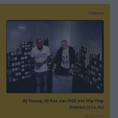
Επόμενο
Dj Young, Dj Kas και OGE στο Hip Hop
District (27.4.14)
28.04.2014