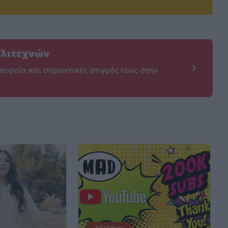
λλιτεχνών
πορεία και σημαντικές στιγμές τους στην
All Videos