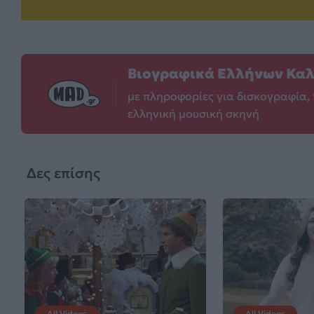
Βιογραφικά Ελλήνων Κα
με πληροφορίες για δισκογραφία, 
ελληνική μουσική σκηνή
Δες επίσης
All Videos
All Videos