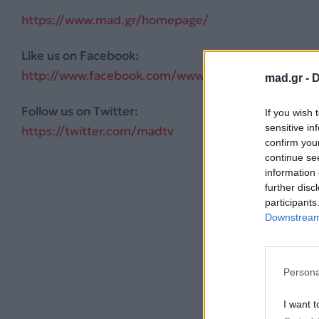
https://www.mad.gr/homepage/
Like us on Facebook:
http://www.facebook.com/www.mad.tv
mad.gr -
D
Follow us on Twitter:
If you wish 
sensitive in
https://twitter.com/madtv
confirm you
continue se
information 
further disc
participants
Downstream 
Persona
I want t