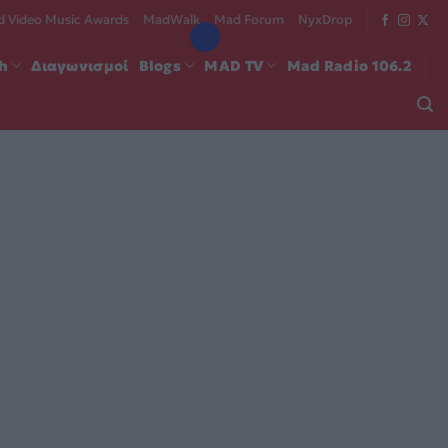
 Video Music Awards
MadWalk
Mad Forum
NyxDrop
ch
Διαγωνισμοί
Blogs
MAD TV
Mad Radio 106.2