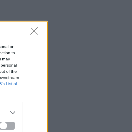
sonal or
ection to
ou may
 personal
out of the
 downstream
B’s List of