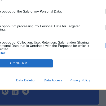
In
o opt-out of the Sale of my Personal Data.
κά με το
Mad.gr
, επισκεφτείτε μας στο
Facebook
,
In
το
Instagram
.
to opt-out of processing my Personal Data for Targeted
ing.
In
le News
o opt-out of Collection, Use, Retention, Sale, and/or Sharing
ersonal Data that Is Unrelated with the Purposes for which it
lected.
Out
CONFIRM
Data Deletion
Data Access
Privacy Policy
τό το άρθρο