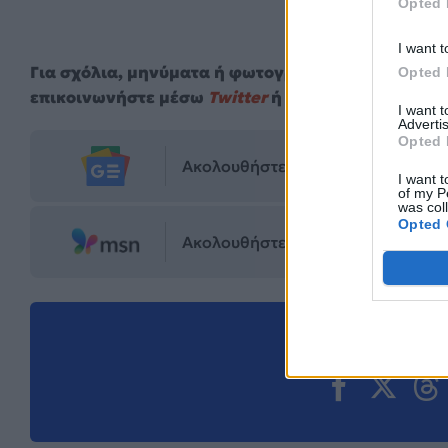
Opted 
I want t
Για σχόλια, μηνύματα ή φωτογραφικό υλικό σχετι
Opted 
επικοινωνήστε μέσω
Twitter
ή ακολουθήστε μας σ
I want 
Advertis
Opted 
Ακολουθήστε το Mad.gr στο Goog
I want t
of my P
was col
Opted 
Ακολουθήστε το Mad.gr στο MSN
Μοιράσου αυ