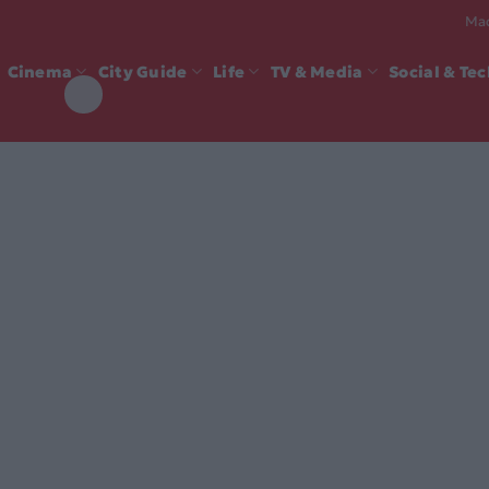
Mad
Cinema
City Guide
Life
TV & Media
Social & Te