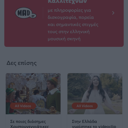
Καλλιτεχνών
με πληροφορίες για
δισκογραφία, πορεία
και σημαντικές στιγμές
τους στην ελληνική
μουσική σκηνή
Δες επίσης
All Videos
All Videos
Σε ποιες διάσημες
Στην Ελλάδα
Χριστουγεννιάτικες
γυρίστηκε το videoclip