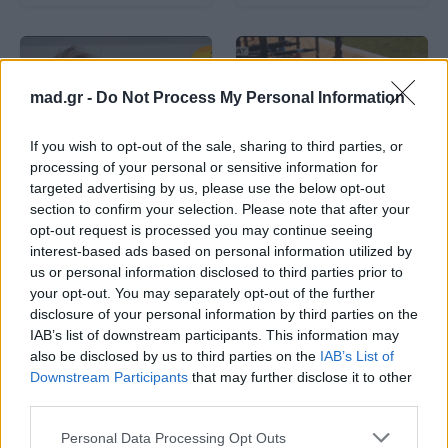
mad.gr -
Do Not Process My Personal Information
If you wish to opt-out of the sale, sharing to third parties, or
All Videos
All Videos
processing of your personal or sensitive information for
targeted advertising by us, please use the below opt-out
Ο Σπύρος Σαμοΐλης
Survivor: Σάλος με το
section to confirm your selection. Please note that after your
κάνει push ups!
βίντεο από το
opt-out request is processed you may continue seeing
αγώνισμα της
interest-based ads based on personal information utilized by
Κυριακής – Υπήρξε
us or personal information disclosed to third parties prior to
παραβίαση κανόνων;
your opt-out. You may separately opt-out of the further
disclosure of your personal information by third parties on the
29.06.2017
26.06.2017
IAB’s list of downstream participants. This information may
also be disclosed by us to third parties on the
IAB’s List of
Downstream Participants
that may further disclose it to other
third parties.
Personal Data Processing Opt Outs