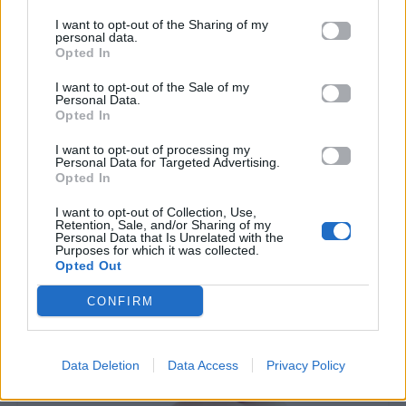
I want to opt-out of the Sharing of my
All Videos
All Videos
personal data.
Opted In
H διπλή γκάφα του
Αυτός ο άνθρωπος
I want to opt-out of the Sale of my
Personal Data.
Ντάνου στο Survivor
κλείστηκε δεμένος
Opted In
που δεν πρόσεξε
μέσα σε ένα πλυντήριο
(σχεδόν) κανείς!
και κατάφερε να
I want to opt-out of processing my
αποδράσει.
Personal Data for Targeted Advertising.
Opted In
25.05.2017
27.04.2017
I want to opt-out of Collection, Use,
Retention, Sale, and/or Sharing of my
Personal Data that Is Unrelated with the
Purposes for which it was collected.
Opted Out
CONFIRM
Data Deletion
Data Access
Privacy Policy