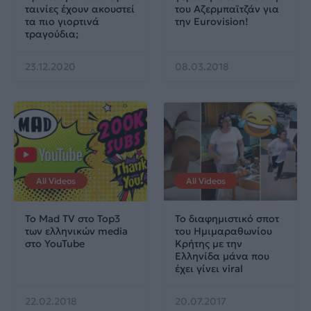
ταινίες έχουν ακουστεί
του Αζερμπαϊτζάν για
τα πιο γιορτινά
την Eurovision!
τραγούδια;
23.12.2020
08.03.2018
All Videos
All Videos
Το Mad TV στο Top3
Το διαφημιστικό σποτ
των ελληνικών media
του Ημιμαραθωνίου
στο YouTube
Κρήτης με την
Eλληνίδα μάνα που
έχει γίνει viral
22.02.2018
20.07.2017