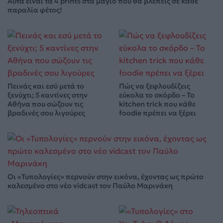
Αυτά είναι τα 4 prints στα μαγιό που θα βλέπεις σε κάθε
παραλία φέτος!
Πεινάς και εσύ μετά το
Πώς να ξεφλουδίζεις
ξενύχτι; 5 καντίνες στην
εύκολα το σκόρδο – Το
Αθήνα που σώζουν τις
kitchen trick που κάθε
βραδινές σου λιγούρες
foodie πρέπει να ξέρει
Οι «Τυπολογίες» περνούν στην εικόνα, έχοντας ως πρώτο
καλεσμένο στο νέο vidcast τον Παύλο Μαρινάκη