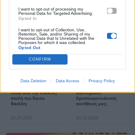
video clip «Να Είσαι
Χριστουγεννιάτικες
Ευτυχισμένη»!
ταινίες;
I want to opt-out of processing my
Personal Data for Targeted Advertising.
Opted In
20.01.2021
04.01.2021
I want to opt-out of Collection, Use,
Retention, Sale, and/or Sharing of my
Personal Data that Is Unrelated with the
Purposes for which it was collected.
Opted Out
CONFIRM
MORE STUFF
MORE STUFF
Data Deletion
Data Access
Privacy Policy
Ποια είναι η ιστορία
Ποιες είναι οι
πίσω από την κόκκινη
αγαπημένες
στολή του Άγιου
Χριστουγεννιάτικες
Βασίλη;
συνήθειες μας;
01.01.2021
30.12.2020