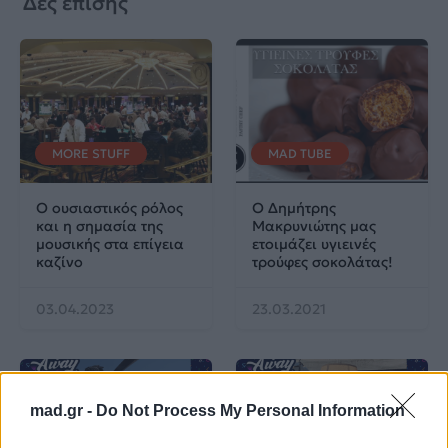
Δες επίσης
MORE STUFF
MAD TUBE
Ο ουσιαστικός ρόλος
Ο Δημήτρης
και η σημασία της
Μακρυνιώτης μας
μουσικής στα επίγεια
ετοιμάζει υγιεινές
καζίνο
τρούφες σοκολάτας!
03.04.2023
23.03.2021
mad.gr -
Do Not Process My Personal Information