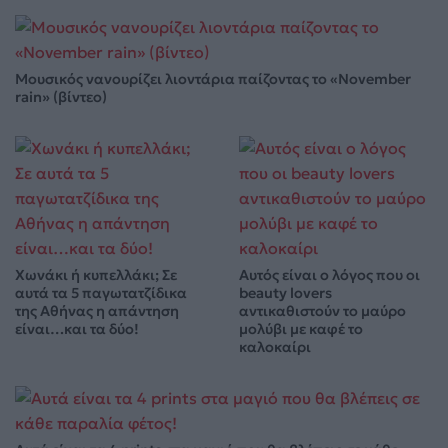
Μουσικός νανουρίζει λιοντάρια παίζοντας το «November
rain» (βίντεο)
Χωνάκι ή κυπελλάκι; Σε
Αυτός είναι ο λόγος που οι
αυτά τα 5 παγωτατζίδικα
beauty lovers
της Αθήνας η απάντηση
αντικαθιστούν το μαύρο
είναι…και τα δύο!
μολύβι με καφέ το
καλοκαίρι