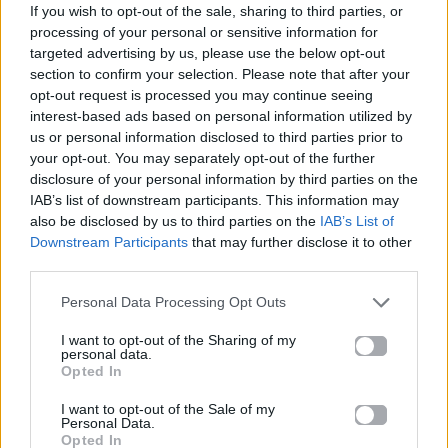
If you wish to opt-out of the sale, sharing to third parties, or
MORE STUFF
MORE STUFF
processing of your personal or sensitive information for
targeted advertising by us, please use the below opt-out
section to confirm your selection. Please note that after your
Πάρε μέρος στο πιο
Πάρε μέρος στο πιο
opt-out request is processed you may continue seeing
Mad Giveaway και
Mad Giveaway και
κέρδισε δωροεπιταγές
κέρδισε ένα ανδρικό
interest-based ads based on personal information utilized by
από την εταιρία
άρωμα από τον οίκο
us or personal information disclosed to third parties prior to
vinyl_art_clothing!
Yves Saint Laurent!
your opt-out. You may separately opt-out of the further
disclosure of your personal information by third parties on the
03.02.2021
02.02.2021
IAB’s list of downstream participants. This information may
also be disclosed by us to third parties on the
IAB’s List of
Downstream Participants
that may further disclose it to other
third parties.
Personal Data Processing Opt Outs
I want to opt-out of the Sharing of my
personal data.
MORE STUFF
MORE STUFF
Opted In
I want to opt-out of the Sale of my
Γιώργος Λιβάνης:
Ποιες είναι οι
Personal Data.
Backstage στο νέο του
καλύτερες
Opted In