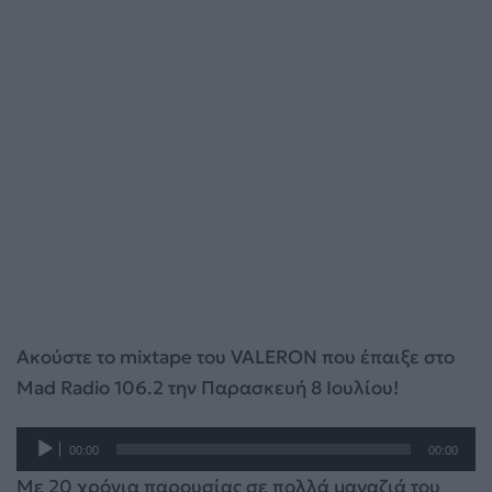
Ακούστε το mixtape του VALERON που έπαιξε στο
Mad Radio 106.2 την Παρασκευή 8 Ιουλίου!
Πρόγραμμα
00:00
00:00
Αναπαραγωγής
Με 20 χρόνια παρουσίας σε πολλά μαγαζιά του