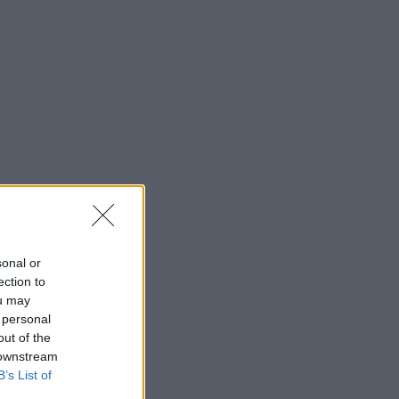
sonal or
ection to
ou may
 personal
out of the
 downstream
B’s List of