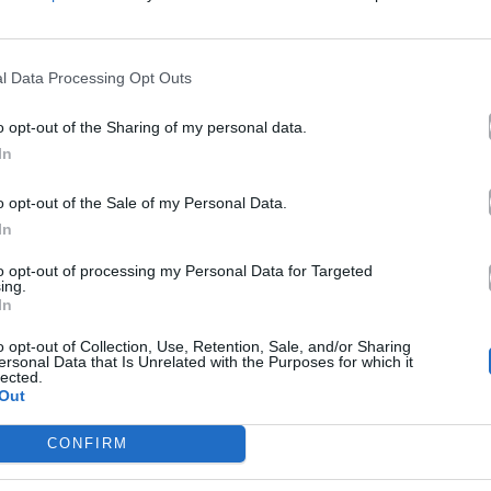
ογές όπως τα «Σουσούρο», «Pare Repo», «Kale…
ώνουν την εντυπωσιακή ευελιξία της στο pop
ς όπως τα «Εμείς», «Akou Logia», «I Agapi Ayti» και
l Data Processing Opt Outs
ατάλογό της, προτείνοντας φρέσκα ρυθμικά μοτίβα
εικνύοντας τη διάθεσή της για συνεχή πειραματισμό.
o opt-out of the Sharing of my personal data.
In
αγράφεται τη χρονιά του 2022, όταν επιλέγεται
αϊκό διαγωνισμό της Eurovision στο Τορίνο της
o opt-out of the Sale of my Personal Data.
 single συγκεντρώνει άμεσα μαζικά streams στις
In
και διευρύνει εντυπωσιακά το κοινό της εκτός των
to opt-out of processing my Personal Data for Targeted
εία της είναι εξίσου δυναμική. Τραγούδια όπως τα
ing.
 Στάλια» και «Πως Με Άφησες Να Ζω» κατακτούν τα
In
τια όπως τα «Κλείνω τα μάτια μου», «Βασανίζω
o opt-out of Collection, Use, Retention, Sale, and/or Sharing
 διάλεξα», «Δεν Μπορώ» και «Το Φεγγάρι»,
ersonal Data that Is Unrelated with the Purposes for which it
lected.
σαρμοστικότητα σε διαφορετικά τέμπο, από
Out
ματικές μπαλάντες. Ακόμα και ιδιαίτερες
 τις 12 – Crayon», βρίσκουν σταθερά τη θέση τους
CONFIRM