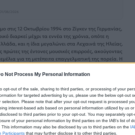
01/08/2026
 στις 12 Οκτωβρίου 1994 στο Ζίγκεν της Γερμανίας,
ικό διαρκεί μέχρι τα εννέα της χρόνια, οπότε η
λλάδα, και η ίδια μεγαλώνει στα Λεχαινά της Ηλείας.
ς πρώτες της έντονες μουσικές επιρροές, ακούγοντας
εμέλια για τη μετέπειτα επαγγελματική της πορεία. Η
ην έντονη ζωή της Αθήνας σηματοδοτεί την απόφασή
βιομηχανία. Φέρνοντας έναν φρέσκο αέρα στη
o Not Process My Personal Information
 συνδυάσει τα βιώματα από τις διαφορετικές
ορφώνοντας ένα δικό της ξεχωριστό κράμα μοντέρνων
to opt-out of the sale, sharing to third parties, or processing of your per
formation for targeted advertising by us, please use the below opt-out s
ιχείων που τραβά αμέσως την προσοχή.
r selection. Please note that after your opt-out request is processed y
eing interest-based ads based on personal information utilized by us or
αι με γρήγορα, αλλά εξαιρετικά σταθερά βήματα,
disclosed to third parties prior to your opt-out. You may separately opt-
κοινό μέσα από τη συμμετοχή της στο τηλεοπτικό
losure of your personal information by third parties on the IAB’s list of
τας διαρκώς τον ήχο και την αισθητική της,
. This information may also be disclosed by us to third parties on the
IA
ερμή ανταπόκριση στις ψηφιακές πλατφόρμες.
Participants
that may further disclose it to other third parties.