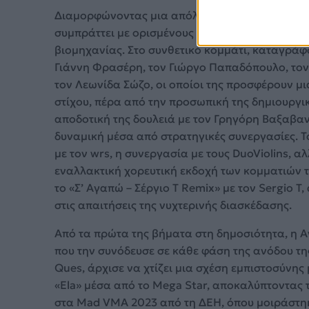
Διαμορφώνοντας μια απόλυτα ξεκάθαρη καλλιτε
συμπράττει με ορισμένους από τους πιο καταξι
βιομηχανίας. Στο συνθετικό κομμάτι, καταγράφο
Γιάννη Φρασέρη, τον Γιώργο Παπαδόπουλο, τον
τον Λεωνίδα Σώζο, οι οποίοι της προσφέρουν μ
στίχου, πέρα από την προσωπική της δημιουργι
αποδοτική της δουλειά με τον Γρηγόρη Βαξαβαν
δυναμική μέσα από στρατηγικές συνεργασίες. Το
με τον wrs, η συνεργασία με τους DuoViolins, α
εναλλακτική χορευτική εκδοχή των κομματιών τη
το «Σ’ Αγαπώ – Σέργιο Τ Remix» με τον Sergio 
στις απαιτήσεις της νυχτερινής διασκέδασης.
Από τα πρώτα της βήματα στη δημοσιότητα, η
που την συνόδευσε σε κάθε φάση της ανόδου της
Ques, άρχισε να χτίζει μια σχέση εμπιστοσύνης
«Ela» μέσα από το Mega Star, αποκαλύπτοντας 
στα Mad VMA 2023 από τη ΔΕΗ, όπου μοιράστηκ