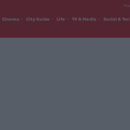
Mad
Cinema
City Guide
Life
TV & Media
Social & Te