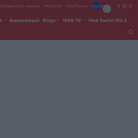
 Video Music Awards
MadWalk
Mad Forum
NyxDrop
ch
Διαγωνισμοί
Blogs
MAD TV
Mad Radio 106.2