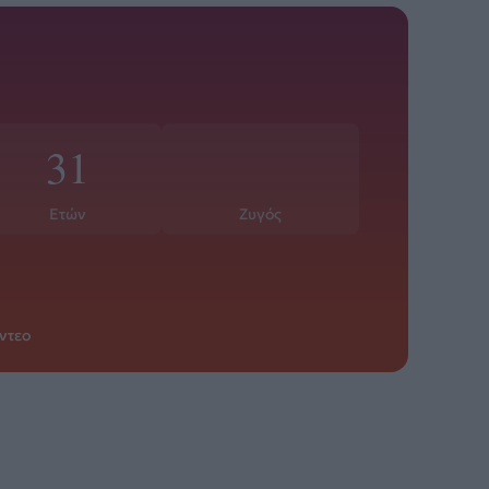
31
Ετών
Ζυγός
ντεο