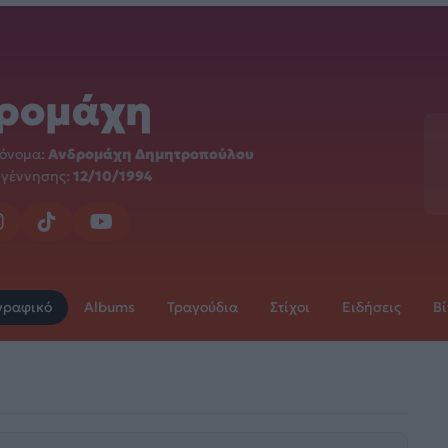
ρομάχη
 όνομα:
Ανδρομάχη Δημητροπούλου
 γέννησης:
12/10/1994
γραφικό
Albums
Τραγούδια
Στίχοι
Ειδήσεις
Βί