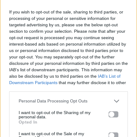
τη δυναμική του. Με το «Απάντησέ μου.» και την
κυκλοφορία του «Κινγκπιν 2», ο Mente Fuerte
If you wish to opt-out of the sale, sharing to third parties, or
processing of your personal or sensitive information for
απέδειξε πως διαθέτει την ευελιξία να
targeted advertising by us, please use the below opt-out
προσαρμόζεται στις απαιτήσεις του σύγχρονου
section to confirm your selection. Please note that after your
ραπ ήχου, χωρίς να χάνει τον πυρήνα της
opt-out request is processed you may continue seeing
ταυτότητάς του.
interest-based ads based on personal information utilized by
us or personal information disclosed to third parties prior to
Το απόλυτο ορόσημο στην καριέρα του
your opt-out. You may separately opt-out of the further
σημειώθηκε τον Ιούνιο του 2019, όταν η
disclosure of your personal information by third parties on the
κυκλοφορία του single «Caliente» σε συνεργασία
IAB’s list of downstream participants. This information may
also be disclosed by us to third parties on the
IAB’s List of
με τον Hawk και τον Baghdad κυριολεκτικά
Downstream Participants
that may further disclose it to other
σάρωσε τα charts, κατακτώντας τον τίτλο του
third parties.
μοναδικού -τότε- ελληνικού διαμαντένιου single.
Πέρα από αυτή την τεράστια επιτυχία, το
Personal Data Processing Opt Outs
ρεπερτόριό του περιλαμβάνει κομμάτια που
I want to opt-out of the Sharing of my
συγκεντρώνουν δεκάδες εκατομμύρια streams.
personal data.
Opted In
Τραγούδια όπως τα «Μικρή», «Αντίο», «Καρδιά
Μου» και «Παιδί Κακό.» φανερώνουν μια πιο
I want to opt-out of the Sale of my