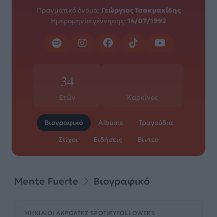
Πραγματικό όνομα:
Γεώργιος Τσακμακίδης
Ημερομηνία γέννησης:
14/07/1992
34
Ετών
Καρκίνος
Βιογραφικό
Albums
Τραγούδια
Στίχοι
Ειδήσεις
Βίντεο
Mente Fuerte
Βιογραφικό
ΜΗΝΙΑΊΟΙ ΑΚΡΟΑΤΈΣ SPOTIFY
FOLLOWERS