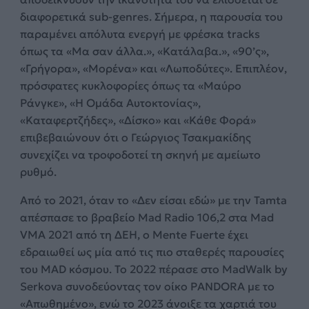
διαφορετικά sub-genres. Σήμερα, η παρουσία του
παραμένει απόλυτα ενεργή με φρέσκα tracks
όπως τα «Μα σαν άλλα.», «Κατάλαβα.», «90’ς»,
«Γρήγορα», «Μορένα» και «Λωποδύτες». Επιπλέον,
πρόσφατες κυκλοφορίες όπως τα «Μαύρο
Ράνγκε», «Η Ομάδα Αυτοκτονίας»,
«Καταφερτζήδες», «Δίσκο» και «Κάθε Φορά»
επιβεβαιώνουν ότι ο Γεώργιος Τσακμακίδης
συνεχίζει να τροφοδοτεί τη σκηνή με αμείωτο
ρυθμό.
Από το 2021, όταν το «Δεν είσαι εδώ» με την Tamta
απέσπασε το βραβείο Mad Radio 106,2 στα Mad
VMA 2021 από τη ΔΕΗ, ο Mente Fuerte έχει
εδραιωθεί ως μία από τις πιο σταθερές παρουσίες
του MAD κόσμου. Το 2022 πέρασε στο MadWalk by
Serkova συνοδεύοντας τον οίκο PANDORA με το
«Απωθημένο», ενώ το 2023 άνοιξε τα χαρτιά του