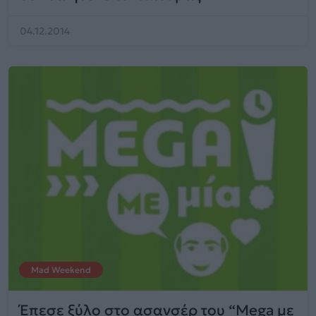
04.12.2014
Mad Weekend
Έπεσε ξύλο στο ασανσέρ του “Mega με