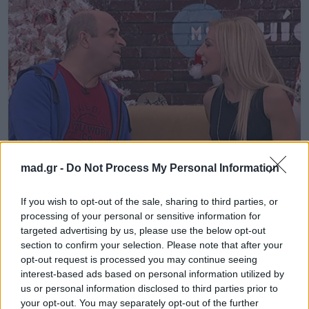
mad.gr -
Do Not Process My Personal Information
News
If you wish to opt-out of the sale, sharing to third parties, or
processing of your personal or sensitive information for
targeted advertising by us, please use the below opt-out
Το υπονοούμενο της Έλενας Τσαβαλιά
section to confirm your selection. Please note that after your
στον Σεφερλή: «Εκεί που
opt-out request is processed you may continue seeing
νυχτοπερπατάς…»
interest-based ads based on personal information utilized by
us or personal information disclosed to third parties prior to
your opt-out. You may separately opt-out of the further
09.12.2014