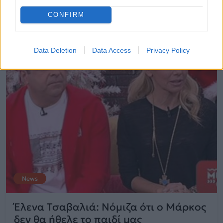
06.12.2014
CONFIRM
Data Deletion
Data Access
Privacy Policy
News
Έλενα Τσαβαλιά: Νόμιζα ότι ο Μάρκος
δεν θα ήθελε το παιδί μας