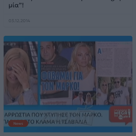
μία”!
03.12.2014
News