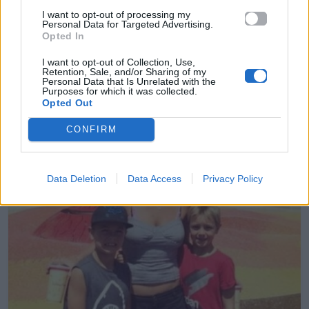
O Στέλιος Κρητικός πριν μπει στο
I want to opt-out of processing my
Personal Data for Targeted Advertising.
Survivor φωτογραφήθηκε ημίγυμνος
Opted In
μαζί με τους γιους του – Είναι όλοι
φέτες!
I want to opt-out of Collection, Use,
Retention, Sale, and/or Sharing of my
Personal Data that Is Unrelated with the
Purposes for which it was collected.
01.02.2018
Opted Out
CONFIRM
Data Deletion
Data Access
Privacy Policy