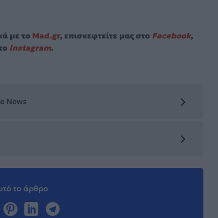
κά με το
Mad.gr
, επισκεφτείτε μας στο
Facebook
,
το
Instagram
.
le News
τό το άρθρο