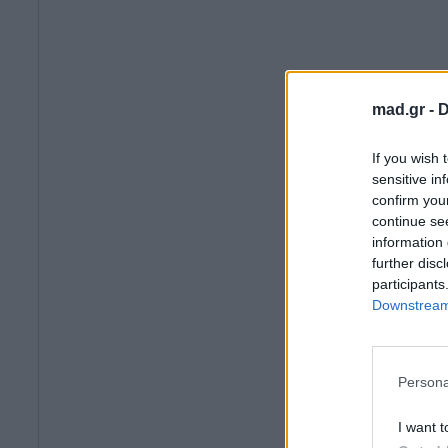
mad.gr -
D
If you wish 
sensitive in
confirm you
continue se
information 
further disc
participants
Downstream 
Persona
I want t