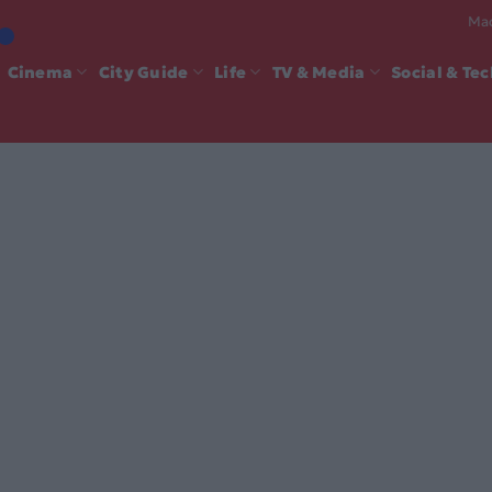
Mad
Cinema
City Guide
Life
TV & Media
Social & Te