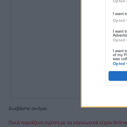
Opted 
I want t
Opted 
I want 
Advertis
Opted 
I want t
of my P
was col
Opted 
Διαβάστε ακόμα:
Ποιά παράξενη σχέση με τα ναρκωτικά είχαν Britney