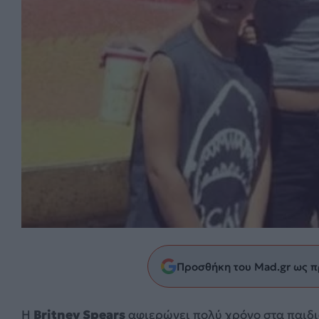
Προσθήκη του Mad.gr ως π
Η
Britney Spears
αφιερώνει πολύ χρόνο στα παιδιά