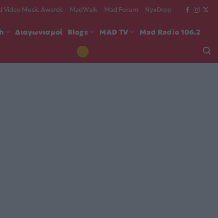
 Video Music Awards
MadWalk
Mad Forum
NyxDrop
ch
Διαγωνισμοί
Blogs
MAD TV
Mad Radio 106.2